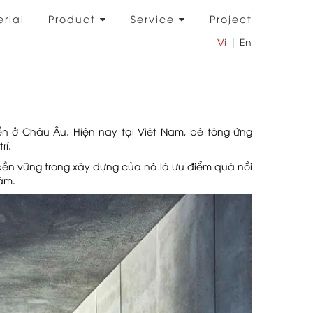
rial
Product
Service
Project
Vi
|
En
ển ở Châu Âu. Hiện nay tại Việt Nam, bê tông ứng
rí.
nh bền vững trong xây dựng của nó là ưu điểm quá nổi
âm.