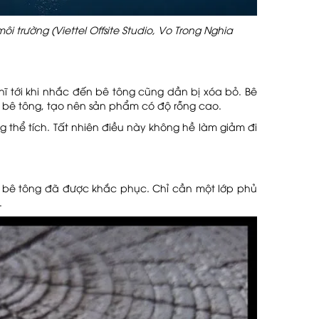
i trường (Viettel Offsite Studio, Vo Trong Nghia
ĩ tới khi nhắc đến bê tông cũng dần bị xóa bỏ. Bê
g bê tông, tạo nên sản phẩm có độ rỗng cao.
g thể tích. Tất nhiên điều này không hề làm giảm đi
 bê tông đã được khắc phục. Chỉ cần một lớp phủ
.