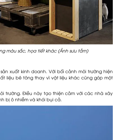
g màu sắc, họa tiết khác (Ảnh sưu tầm)
sản xuất kinh doanh. Với bối cảnh môi trường hiện
t liệu bê tông thay vì vật liệu khác cũng góp một
 môi trường. Điều này tạo thiện cảm với các nhà xây
h bị ô nhiễm và khói bụi cả.