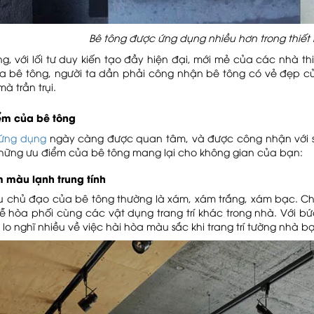
Bê tông được ứng dụng nhiều hơn trong thiết 
g, với lối tư duy kiến tạo đầy hiện đại, mới mẻ của các nhà thiết
 bê tông, người ta dần phải công nhận bê tông có vẻ đẹp của 
à trần trụi.
iểm của bê tông
 ứng dụng
ngày càng được quan tâm, và được công nhận với sự 
hững ưu điểm của bê tông mang lại cho không gian của bạn:
 màu lạnh trung tính
 chủ đạo của bê tông thường là xám, xám trắng, xám bạc. Chú
ễ hòa phối cùng các vật dụng trang trí khác trong nhà. Với 
lo nghĩ nhiều về việc hài hòa màu sắc khi trang trí tường nhà b