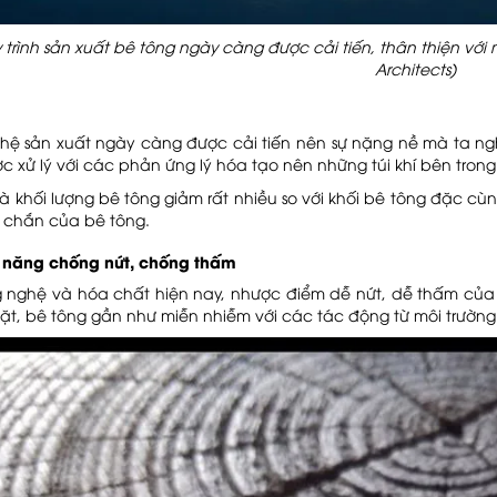
 trình sản xuất bê tông ngày càng được cải tiến, thân thiện với mô
Architects)
ệ sản xuất ngày càng được cải tiến nên sự nặng nề mà ta ngh
c xử lý với các phản ứng lý hóa tạo nên những túi khí bên tron
à khối lượng bê tông giảm rất nhiều so với khối bê tông đặc cùn
 chắn của bê tông.
ả năng chống nứt, chống thấm
g nghệ và hóa chất hiện nay, nhược điểm dễ nứt, dễ thấm của
ặt, bê tông gần như miễn nhiễm với các tác động từ môi trường