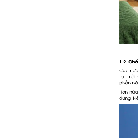
Vật tư thi công sỏi rửa
gồm những gì?
Gạch bê tông vân gỗ để
thô trong thiết kế của
Limdim House Design
Khám phá các loại vật
tư thi công terrazzo
Dự án: Sàn bê tông mài
lộ đá tại nhà hàng Nam
Long
Sơn đất Oliu có gì đặc
1.2. Chấ
biệt? - Các hiệu ứng
sơn đất dễ thi công
Các nước
Dự Án: City Gym - 119
tại, mỗi
Phổ Quang, phường 9,
Phú Nhuận, Sài Gòn
phần nà
Tổng hợp thông tin sơn
giả đá mới nhất 2025
Hơn nữa,
dựng, ki
Dự án: Căn hộ A2008 -
Chung cư AQUA
Dịch vụ đánh bóng bê
tông trong thiết kế nội
thất
Dự án Cafe trên cao
NOCENCO COFFEE