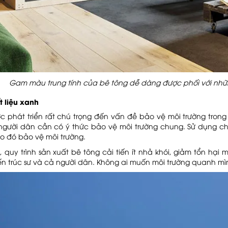
Gam màu trung tính của bê tông dễ dàng được phối với nhữn
t liệu xanh
 phát triển rất chú trọng đến vấn đề bảo vệ môi trường trong 
 người dân cần có ý thức bảo vệ môi trường chung. Sử dụng chấ
o đó bảo vệ môi trường.
 quy trình sản xuất bê tông cải tiến ít nhả khói, giảm tổn hại
ến trúc sư và cả người dân. Không ai muốn môi trường quanh mìn