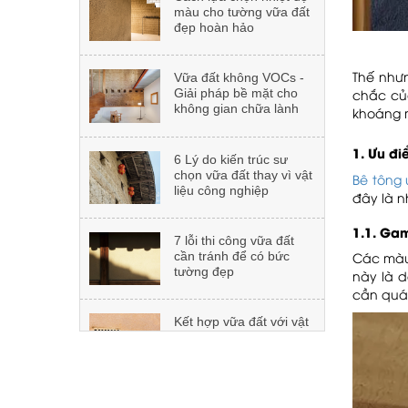
không gian chữa lành
Dự án: UK ACADEMY
6 Lý do kiến trúc sư
ĐÀ NẴNG
chọn vữa đất thay vì vật
Thế nhưn
liệu công nghiệp
chắc của
khoáng m
Dự án: The Holiday Nha
7 lỗi thi công vữa đất
Trang
1. Ưu đ
cần tránh để có bức
tường đẹp
Bê tông
đây là n
Dự án: Khách sạn
Kết hợp vữa đất với vật
SOJO Nam Định
1.1. Gam
liệu khác trong thiết kế
nội thất
Các màu
này là d
cần quá 
Dự án: SOJO Hotels
Vữa đất có thể giúp
Bắc Giang
công trình đạt chứng
nhận xanh không?
Dự án: Khách sạn
Vữa đất - Bí quyết tạo
SOJO tại Thái Bình
nên không gian nghỉ