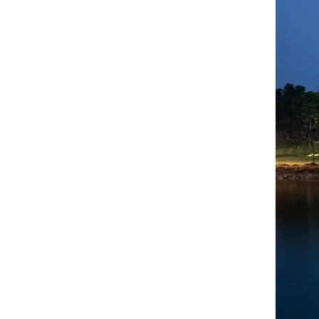
Mua vật tư thi công bê
tông áp khuôn ở đâu?
Dự án ARAVINDA
RESORT NINH BINH -
Thi Công Bê Tông Mài
25+ màu vữa tự san cho
sàn nội thất
Bê tông mài - Dự án
Apartment 120m2
Cách làm sạch sàn bê
tông trang trí nhanh
chóng
Tường bê tông mài nhà
hàng Vua Chả Cá - Cơ
sở 5
Cách khắc phục các vấn
đề sau khi phủ bảo vệ
sàn bê tông
Tường bả bê tông hiệu
ứng công trình văn
phòng Prodential
Thi công lớp phủ bảo vệ
bê tông lúc nào là tốt
nhất?
Riverside Sài Đồng - Sự
kết hợp giữa tường hiệu
ứng bê tông, sàn bê