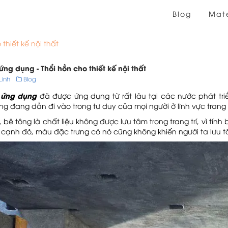
Blog
Mate
thiết kế nội thất
ứng dụng - Thổi hồn cho thiết kế nội thất
 Linh
Blog
 ứng dụng
đã được ứng dụng từ rất lâu tại các nước phát tri
g đang dần đi vào trong tư duy của mọi người ở lĩnh vực trang t
, bê tông là chất liệu không được lưu tâm trong trang trí, vì tí
 cạnh đó, màu đặc trưng có nó cũng không khiến người ta lưu t