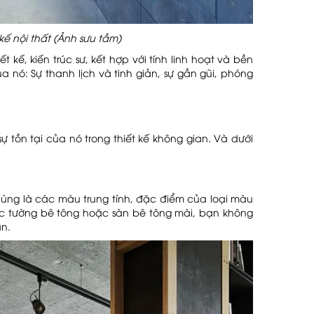
kế nội thất (Ảnh sưu tầm)
 kế, kiến trúc sư, kết hợp với tính linh hoạt và bền
nó: Sự thanh lịch và tinh giản, sự gần gũi, phóng
tồn tại của nó trong thiết kế không gian. Và dưới
ng là các màu trung tính, đặc điểm của loại màu
bức tường bê tông hoặc sàn bê tông mài, bạn không
ạn.