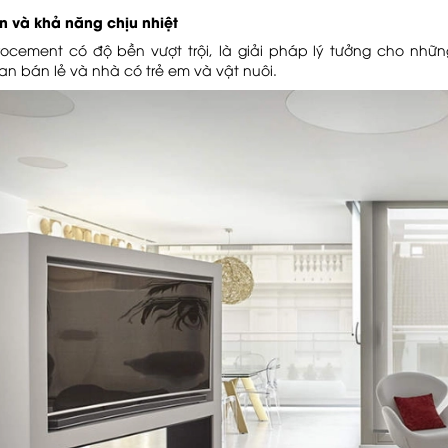
n và khả năng chịu nhiệt
ocement có độ bền vượt trội, là giải pháp lý tưởng cho nhữn
an bán lẻ và nhà có trẻ em và vật nuôi.