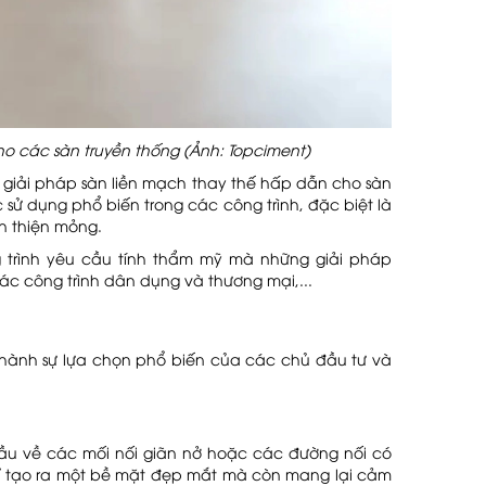
ho các sàn truyền thống (Ảnh: Topciment)
t giải pháp sàn liền mạch thay thế hấp dẫn cho sàn
 sử dụng phổ biến trong các công trình, đặc biệt là
n thiện mỏng.
 trình yêu cầu tính thẩm mỹ mà những giải pháp
ác công trình dân dụng và thương mại,...
 thành sự lựa chọn phổ biến của các chủ đầu tư và
cầu về các mối nối giãn nở hoặc các đường nối có
chỉ tạo ra một bề mặt đẹp mắt mà còn mang lại cảm