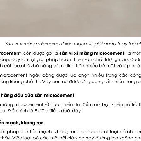
Sàn vi xi măng microcment liền mạch, là giải pháp thay thế c
rocement
sàn vi xi măng microcement
, còn được gọi là
, là mộ
hống. Đây là một giải pháp hoàn thiện sàn chất lượng cao, được
nh cải tạo nhờ khả năng bám dính trên nhiều bề mặt và lớp hoà
microcement ngày càng được lựa chọn nhiều trong các công
hống không khả thi. Vậy nên nó được ứng dụng rất nhiều trong c
 hàng đầu của sàn microcement
i măng microcement sở hữu nhiều ưu điểm nổi bật khiến nó trở
c sư. Điển hình là 8 đặc điểm dưới đây:
iền mạch, không ron
iải pháp sàn liền mạch, không ron, microcement loại bỏ nhu 
 thấy. Việc loại bỏ các mối nối giãn nở hay đường ron không 