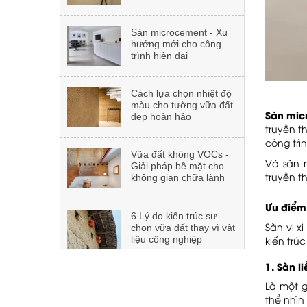
Dự án: M.O.A 98 Hàng
Cách lựa chọn nhiệt độ
Buồm
màu cho tường vữa đất
đẹp hoàn hảo
Dự án: An Lạc Green
Vữa đất không VOCs -
Symphony
Giải pháp bề mặt cho
không gian chữa lành
Sàn mic
truyền t
công trì
Dự án: UK ACADEMY
6 Lý do kiến trúc sư
ĐÀ NẴNG
chọn vữa đất thay vì vật
Và sàn 
liệu công nghiệp
truyền t
Ưu điểm
Dự án: The Holiday Nha
7 lỗi thi công vữa đất
Trang
cần tránh để có bức
Sàn vi x
tường đẹp
kiến trú
1. Sàn l
Dự án: Khách sạn
Kết hợp vữa đất với vật
SOJO Nam Định
liệu khác trong thiết kế
Là một g
nội thất
thể nhìn