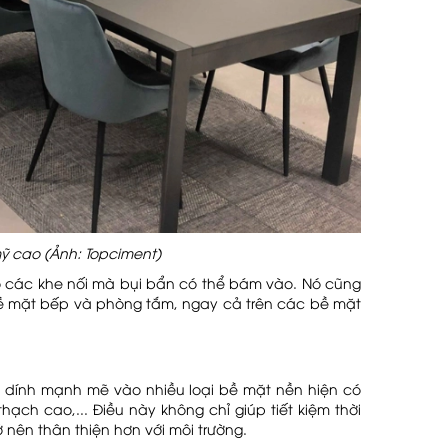
ỹ cao (Ảnh: Topciment)
có các khe nối mà bụi bẩn có thể bám vào. Nó cũng
bề mặt bếp và phòng tắm, ngay cả trên các bề mặt
m dính mạnh mẽ vào nhiều loại bề mặt nền hiện có
ch cao,... Điều này không chỉ giúp tiết kiệm thời
ở nên thân thiện hơn với môi trường.