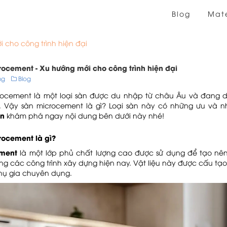
Blog
Mate
 cho công trình hiện đại
ocement - Xu hướng mới cho công trình hiện đại
ung
Blog
ocement là một loại sàn được du nhập từ châu Âu và đang dần
i. Vậy sàn microcement là gì? Loại sàn này có những ưu và n
on
khám phá ngay nội dung bên dưới này nhé!
rocement là gì?
ement
là một lớp phủ chất lượng cao được sử dụng để tạo nê
ng các công trình xây dựng hiện nay. Vật liệu này được cấu tạ
phụ gia chuyên dụng.