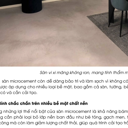
Sàn vi xi măng không ron, mang tính thẩm m
, sàn microcement còn dễ dàng bảo trì và làm sạch vì không 
được áp dụng cho nhiều loại bề mặt, bao gồm cả sàn, tường, 
 có và cần cải tạo.
dính chắc chắn trên nhiều bề mặt chất nền
ng những lợi thế nổi bật của sàn microcement là khả năng bá
 cần phải loại bỏ lớp nền ban đầu như bê tông, gạch men, thạ
 công mà còn làm giảm lượng chất thải, giúp quá trình cải tạo tr