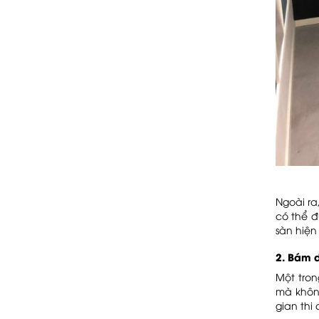
Lựa chọn vật liệu phù
hợp
Dự án: HOUSES,
RENOVATION
Vữa đất là gì? Khám
phá nguồn gốc, đặc
điểm & ứng dụng
Dự án: Cà Phê Color
Man
Vật tư thi công sỏi rửa
gồm những gì?
Gạch bê tông vân gỗ để
thô trong thiết kế của
Limdim House Design
Khám phá các loại vật
tư thi công terrazzo
Ngoài ra
Dự án: Sàn bê tông mài
có thể 
lộ đá tại nhà hàng Nam
sàn hiện
Long
Sơn đất Oliu có gì đặc
2. Bám 
biệt? - Các hiệu ứng
sơn đất dễ thi công
Một tro
Dự Án: City Gym - 119
Phổ Quang, phường 9,
mà không
Phú Nhuận, Sài Gòn
gian thi
Tổng hợp thông tin sơn