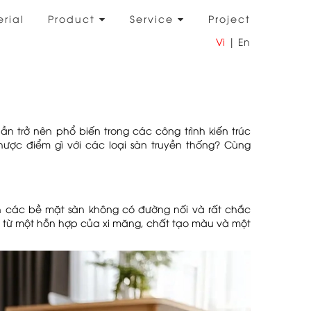
rial
Product
Service
Project
Vi
|
En
 trở nên phổ biến trong các công trình kiến trúc
hược điểm gì với các loại sàn truyền thống? Cùng
n các bề mặt sàn không có đường nối và rất chắc
o từ một hỗn hợp của xi măng, chất tạo màu và một