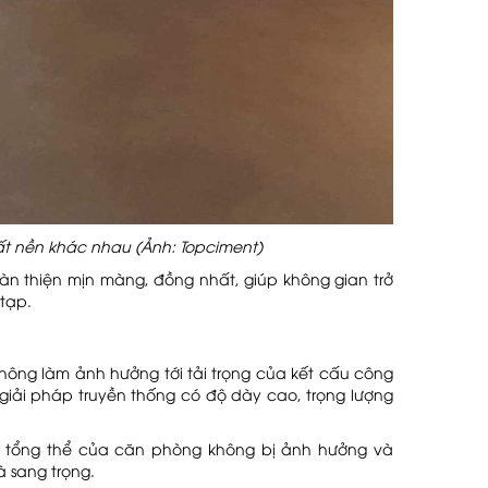
ất nền khác nhau (Ảnh: Topciment)
àn thiện mịn màng, đồng nhất, giúp không gian trở
tạp.
hông làm ảnh hưởng tới tải trọng của kết cấu công
 giải pháp truyền thống có độ dày cao, trọng lượng
ao tổng thể của căn phòng không bị ảnh hưởng và
 sang trọng.