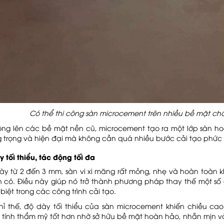
Có thể thi công sàn microcement trên nhiều bề mặt ch
công lên các bề mặt nền cũ, microcement tạo ra một lớp sàn ho
 trọng và hiện đại mà không cần quá nhiều bước cải tạo phức 
y tối thiểu, tác động tối đa
ày từ 2 đến 3 mm, sàn vi xi măng rất mỏng, nhẹ và hoàn toàn k
ện có. Điều này giúp nó trở thành phương pháp thay thế một số
 biệt trong các công trình cải tạo.
hỉ thế, độ dày tối thiểu của sàn microcement khiến chiều c
 tính thẩm mỹ tốt hơn nhờ sở hữu bề mặt hoàn hảo, nhẵn mịn và