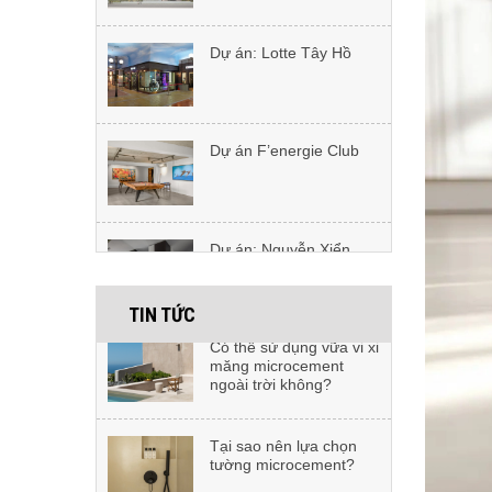
Vật tư thi công
Dự án F’energie Club
microcement gồm
những gì?
So sánh microcement
Dự án: Nguyễn Xiển
với gạch - Microcement
có tốt hơn gạch lát
không?
Dự án: CHADWICK
Có thể sử dụng vữa vi xi
INTERNATIONAL
măng microcement
SCHOOL
ngoài trời không?
TIN TỨC
Dự án: Nhà ở 37 Lê Đại
Tại sao nên lựa chọn
Hành
tường microcement?
Dự án: Cửa Lò, Nghệ
Sàn microcement - Xu
An
hướng mới cho công
trình hiện đại