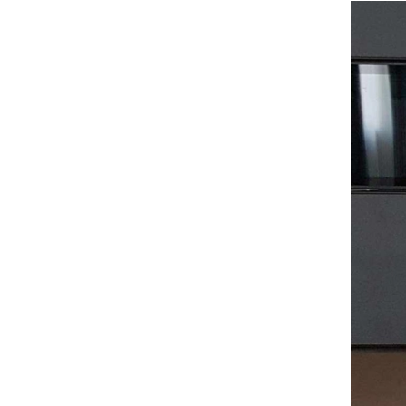
giả đá mới nhất 2025
Dự án: Căn hộ A2008 -
Chung cư AQUA
Dịch vụ đánh bóng bê
tông trong thiết kế nội
thất
Dự án Cafe trên cao
NOCENCO COFFEE
Mua vật tư thi công bê
tông áp khuôn ở đâu?
Dự án ARAVINDA
RESORT NINH BINH -
Thi Công Bê Tông Mài
25+ màu vữa tự san cho
sàn nội thất
Bê tông mài - Dự án
Apartment 120m2
Cách làm sạch sàn bê
tông trang trí nhanh
chóng
Tường bê tông mài nhà
hàng Vua Chả Cá - Cơ
sở 5
Cách khắc phục các vấn
đề sau khi phủ bảo vệ