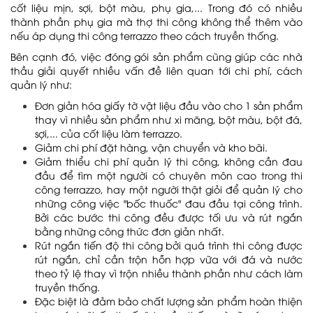
cốt liệu mịn, sợi, bột màu, phụ gia,... Trong đó có nhiều
thành phần phụ gia mà thợ thi công không thể thêm vào
nếu áp dụng thi công terrazzo theo cách truyền thống.
Bên cạnh đó, việc đóng gói sản phẩm cũng giúp các nhà
thầu giải quyết nhiều vấn đề liên quan tới chi phí, cách
quản lý như:
Đơn giản hóa giấy tờ vật liệu đầu vào cho 1 sản phẩm
thay vì nhiều sản phẩm như xi măng, bột màu, bột đá,
sợi,... của cốt liệu làm terrazzo.
Giảm chi phí đặt hàng, vận chuyển và kho bãi.
Giảm thiểu chi phí quản lý thi công, không cần đau
đầu để tìm một người có chuyên môn cao trong thi
công terrazzo, hay một người thật giỏi để quản lý cho
những công việc "bốc thuốc" đau đầu tại công trình.
Bởi các bước thi công đều được tối ưu và rút ngắn
bằng những công thức đơn giản nhất.
Rút ngắn tiến độ thi công bởi quá trình thi công được
rút ngắn, chỉ cần trộn hỗn hợp vữa với đá và nước
theo tỷ lệ thay vì trộn nhiều thành phần như cách làm
truyền thống.
Đặc biệt là đảm bảo chất lượng sản phẩm hoàn thiện