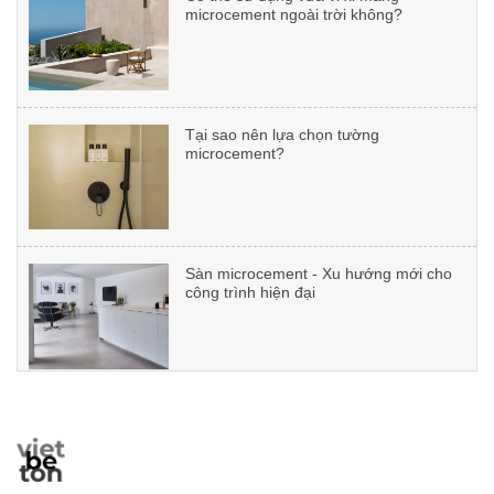
Dự án F’energie Club
Tại sao nên lựa chọn tường
microcement?
Dự án: Nguyễn Xiển
Sàn microcement - Xu hướng mới cho
công trình hiện đại
Dự án: CHADWICK INTERNATIONAL
SCHOOL
Cách lựa chọn nhiệt độ màu cho tường
vữa đất đẹp hoàn hảo
Dự án: Nhà ở 37 Lê Đại Hành