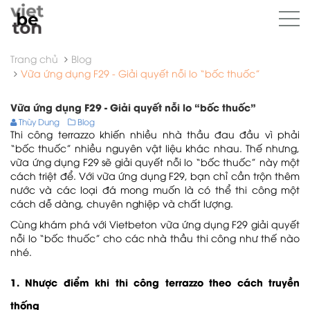
Trang chủ
Blog
Vữa ứng dụng F29 - Giải quyết nỗi lo “bốc thuốc”
Vữa ứng dụng F29 - Giải quyết nỗi lo “bốc thuốc”
Thùy Dung
Blog
Thi công terrazzo khiến nhiều nhà thầu đau đầu vì phải
“bốc thuốc” nhiều nguyên vật liệu khác nhau. Thế nhưng,
vữa ứng dụng F29 sẽ giải quyết nỗi lo “bốc thuốc” này một
cách triệt để. Với vữa ứng dụng F29, bạn chỉ cần trộn thêm
nước và các loại đá mong muốn là có thể thi công một
cách dễ dàng, chuyên nghiệp và chất lượng.
Cùng khám phá với Vietbeton vữa ứng dụng F29 giải quyết
nỗi lo “bốc thuốc” cho các nhà thầu thi công như thế nào
nhé.
1. Nhược điểm khi thi công terrazzo theo cách truyền
thống