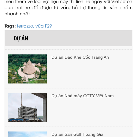
hiểu thêm về loại vật liệu này thì liên hệ ngay với Vietbeton
qua hotline để được tư vấn, hỗ trợ thông tin sản phẩm
Dự án Namia River Retreat
nhanh nhất.
Tags:
terrazzo,
vữa F29
DỰ ÁN
Dự án Đảo Khê Cốc Tràng An
So sánh bê tông áp khuôn với gạch tự
chèn và đá tự nhiên
Dự án Nhà máy CCTY Việt Nam
Cách chống nứt và loang màu bê tông
áp khuôn khi thi công nắng nóng
Dự án Sân Golf Hoàng Gia