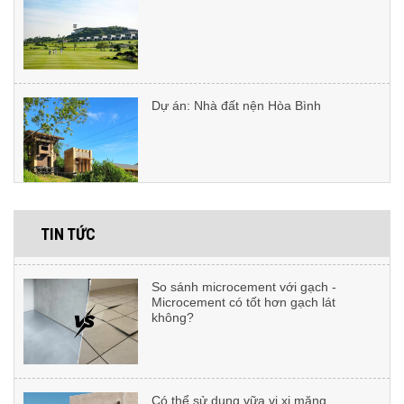
Cách bảo trì bê tông sỏi rửa ngoài trời:
Kỹ thuật phủ Oliu Sealer kháng UV
Dự án: Nhà đất nện Hòa Bình
Vật tư thi công microcement gồm
những gì?
Trường liên cấp Quốc tế Dwight Hà Nội
TIN TỨC
So sánh microcement với gạch -
Microcement có tốt hơn gạch lát
không?
Dự án: Lotte Tây Hồ
Có thể sử dụng vữa vi xi măng
microcement ngoài trời không?