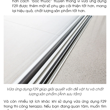
hơn cách “bốc thuốc” truyền thống vì vữa ứng dụng
F29 được thêm một số phụ gia cải thiện tốt hơn, mang
lại hiệu quả, chất lượng sản phẩm tốt hơn.
Dự án Bệnh viện Đa khoa Hồng Ngọc –
Phúc Trường Minh
Dự án Tiến Bộ Plaza
Dự án Nhà máy Chính xác M&K Việt
Vữa ứng dụng F29 giúp giải quyết vấn đề vật tư và chất
Nam
lượng sản phẩm (Ảnh sưu tầm)
Và còn nhiều lợi ích khác khi sử dụng vữa ứng dụng F29
trong thi công terrazzo. Nếu bạn đang quan tâm, muốn tìm