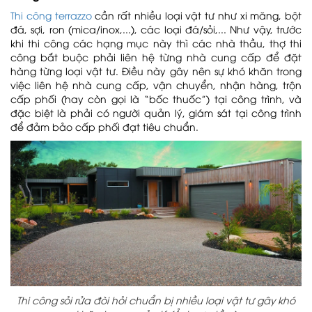
Thi công terrazzo
cần rất nhiều loại vật tư như xi măng, bột
đá, sợi, ron (mica/inox,...), các loại đá/sỏi,... Như vậy, trước
khi thi công các hạng mục này thì các nhà thầu, thợ thi
công bắt buộc phải liên hệ từng nhà cung cấp để đặt
hàng từng loại vật tư. Điều này gây nên sự khó khăn trong
việc liên hệ nhà cung cấp, vận chuyển, nhận hàng, trộn
cấp phối (hay còn gọi là “bốc thuốc”) tại công trình, và
đặc biệt là phải có người quản lý, giám sát tại công trình
để đảm bảo cấp phối đạt tiêu chuẩn.
Thi công sỏi rửa đòi hỏi chuẩn bị nhiều loại vật tư gây khó