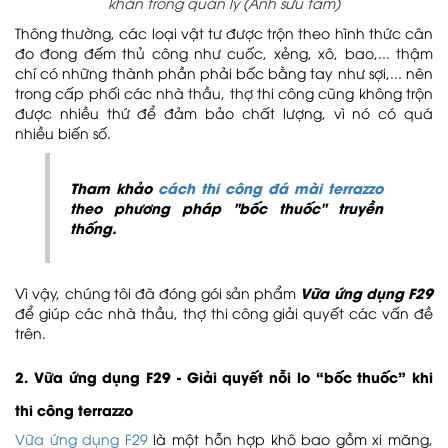
khăn trong quản lý (Ảnh sưu tầm)
Thông thường, các loại vật tư được trộn theo hình thức cân
đo đong đếm thủ công như cuốc, xẻng, xô, bao,... thậm
chí có những thành phần phải bốc bằng tay như sợi,... nên
trong cấp phối các nhà thầu, thợ thi công cũng không trộn
được nhiều thứ để đảm bảo chất lượng, vì nó có quá
nhiều biến số.
Tham khảo
cách thi công đá mài terrazzo
theo phương pháp "bốc thuốc" truyền
thống.
Vữa ứng dụng F29
Vì vậy, chúng tôi đã đóng gói sản phẩm
để giúp các nhà thầu, thợ thi công giải quyết các vấn đề
trên.
2. Vữa ứng dụng F29 - Giải quyết nỗi lo “bốc thuốc” khi
thi công terrazzo
Vữa ứng dụng F29
là một hỗn hợp khô bao gồm xi măng,