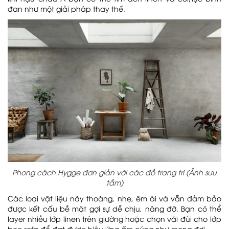
đan như một giải pháp thay thế.
Phong cách Hygge đơn giản với các đồ trang trí (Ảnh sưu
tầm)
Các loại vật liệu này thoáng, nhẹ, êm ái và vẫn đảm bảo
được kết cấu bề mặt gợi sự dễ chịu, nâng đỡ. Bạn có thể
layer nhiều lớp linen trên giường hoặc chọn vải đũi cho lớp
bọc sofa để đạt được hiệu ứng ấm cúng như mong đợi.