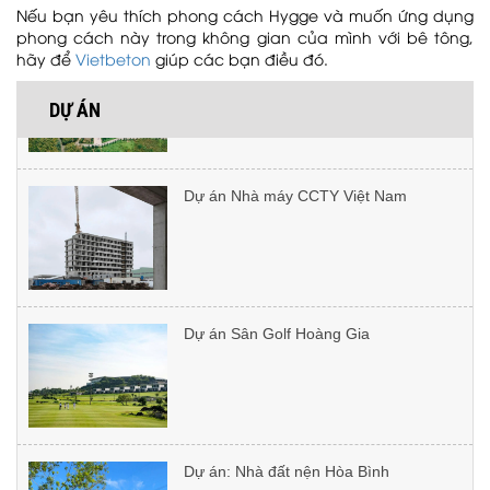
Nếu bạn yêu thích phong cách Hygge và muốn ứng dụng
Cách chống nứt và loang màu bê tông
phong cách này trong không gian của mình với bê tông,
áp khuôn khi thi công nắng nóng
hãy để
Vietbeton
giúp các bạn điều đó.
DỰ ÁN
Dự án Nhà máy CCTY Việt Nam
Cách bảo trì bê tông sỏi rửa ngoài trời:
Kỹ thuật phủ Oliu Sealer kháng UV
Dự án Sân Golf Hoàng Gia
Vật tư thi công microcement gồm
những gì?
Dự án: Nhà đất nện Hòa Bình
So sánh microcement với gạch -
Microcement có tốt hơn gạch lát
không?