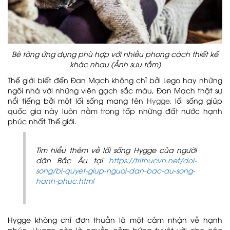
Bê tông ứng dụng phù hợp với nhiều phong cách thiết kế
khác nhau (Ảnh sưu tầm)
Thế giới biết đến Đan Mạch không chỉ bởi Lego hay những
ngôi nhà với những viên gạch sắc màu, Đan Mạch thật sự
nổi tiếng bởi một lối sống mang tên
Hygge,
lối sống giúp
quốc gia này luôn nằm trong tốp những đất nước hạnh
phúc nhất Thế giới.
Tìm hiểu thêm về lối sống Hygge của người
dân Bắc Âu tại
https://trithucvn.net/doi-
song/bi-quyet-giup-nguoi-dan-bac-au-song-
hanh-phuc.html
Hygge không chỉ đơn thuần là một cảm nhận về hạnh
phúc, Hygge còn là nguồn cảm hứng tuyệt vời cho các