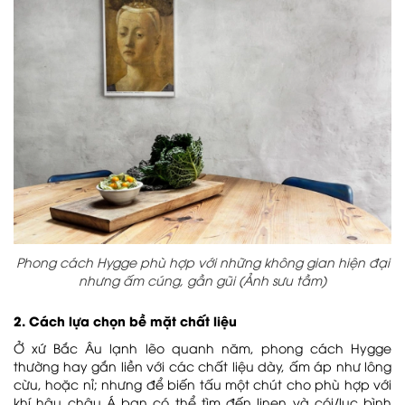
Phong cách Hygge phù hợp với những không gian hiện đại
nhưng ấm cúng, gần gũi (Ảnh sưu tầm)
2. Cách lựa chọn bề mặt chất liệu
Ở xứ Bắc Âu lạnh lẽo quanh năm, phong cách Hygge
thường hay gắn liền với các chất liệu dày, ấm áp như lông
cừu, hoặc nỉ; nhưng để biến tấu một chút cho phù hợp với
khí hậu châu Á bạn có thể tìm đến linen và cói/lục bình