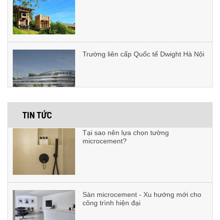
Trường liên cấp Quốc tế Dwight Hà Nội
Có thể sử dụng vữa vi xi măng
microcement ngoài trời không?
Dự án: Lotte Tây Hồ
Tại sao nên lựa chọn tường
microcement?
TIN TỨC
Dự án F’energie Club
Sàn microcement - Xu hướng mới cho
công trình hiện đại
Dự án: Nguyễn Xiển