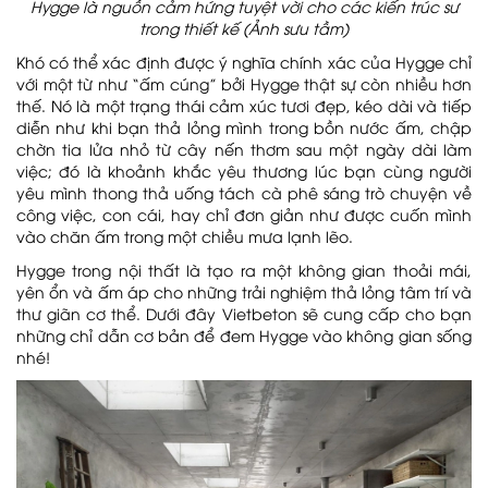
Hygge là nguồn cảm hứng tuyệt vời cho các kiến trúc sư
trong thiết kế (Ảnh sưu tầm)
Khó có thể xác định được ý nghĩa chính xác của Hygge chỉ
với một từ như “ấm cúng” bởi Hygge thật sự còn nhiều hơn
thế. Nó là một trạng thái cảm xúc tươi đẹp, kéo dài và tiếp
diễn như khi bạn thả lỏng mình trong bồn nước ấm, chập
chờn tia lửa nhỏ từ cây nến thơm sau một ngày dài làm
việc; đó là khoảnh khắc yêu thương lúc bạn cùng người
yêu mình thong thả uống tách cà phê sáng trò chuyện về
công việc, con cái, hay chỉ đơn giản như được cuốn mình
vào chăn ấm trong một chiều mưa lạnh lẽo.
Hygge trong nội thất là tạo ra một không gian thoải mái,
yên ổn và ấm áp cho những trải nghiệm thả lỏng tâm trí và
thư giãn cơ thể. Dưới đây Vietbeton sẽ cung cấp cho bạn
những chỉ dẫn cơ bản để đem Hygge vào không gian sống
nhé!