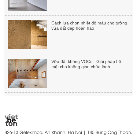
Cách lựa chọn nhiệt độ màu cho tường
vữa đất đẹp hoàn hảo
Dự án: CHADWICK INTERNATIONAL
SCHOOL
Vữa đất không VOCs - Giải pháp bề
mặt cho không gian chữa lành
Dự án: Nhà ở 37 Lê Đại Hành
6 Lý do kiến trúc sư chọn vữa đất thay
vì vật liệu công nghiệp
Dự án: Cửa Lò, Nghệ An
7 lỗi thi công vữa đất cần tránh để có
bức tường đẹp
B26-13 Geleximco, An Khanh, Ha Noi | 145 Bung Ong Thoan,