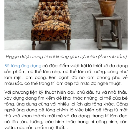
Dự án Tiến Bộ Plaza
Dự án Nhà máy Chính xác M&K Việt
Hygge được trang trí với không gian tự nhiên (Ảnh sưu tầm)
Nam
Bê tông ứng dụng
có đặc điểm vượt trội là thiết kế đa dạng
sản phẩm, có thể làm nhẹ, có thể làm rất cứng, cũng như
làm mịn, làm bóng. Bên cạnh đó nó làm phong phú về
màu sắc, có thể trang trí làm đẹp tới mức độ nghệ thuật.
Với phương tiện kỹ thuật hiện đại, chủ đầu tư và nhà thầu
Dự án Namia River Retreat
xây dựng đang tìm kiếm để khai thác những lợi thế của bê
So sánh bê tông áp khuôn với gạch tự
tông, ứng dụng cùng với nhiều lợi ích gia tăng khác. Công
chèn và đá tự nhiên
nghệ ứng dụng bê tông chính là việc biến bê tông từ một
thứ khô khan thành mới mẻ và đa dạng, trang trí làm đẹp
nó lên sàn, tường, các hình thức trang trí công trình, sân
vườn, các sản phẩm nội thất...
Dự án Đảo Khê Cốc Tràng An