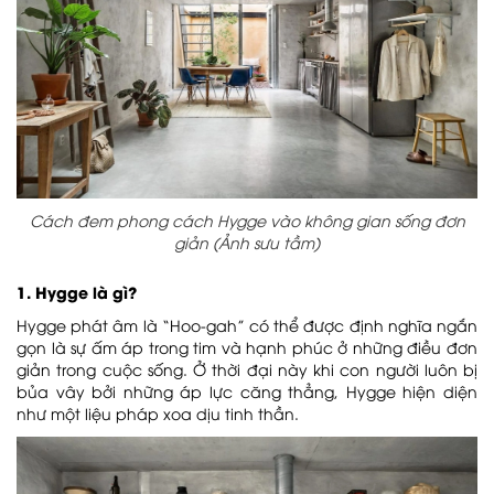
Cách đem phong cách Hygge vào không gian sống đơn
giản (Ảnh sưu tầm)
1. Hygge là gì?
Hygge phát âm là “Hoo-gah” có thể được định nghĩa ngắn
gọn là sự ấm áp trong tim và hạnh phúc ở những điều đơn
giản trong cuộc sống. Ở thời đại này khi con người luôn bị
bủa vây bởi những áp lực căng thẳng, Hygge hiện diện
như một liệu pháp xoa dịu tinh thần.