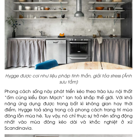
Hygge được coi như liệu pháp tinh thần, giải tỏa stress (Ảnh
sưu tầm)
Phong cách sống này phát triển kéo theo trào lưu nội thất
“ấm cúng kiểu Đan Mạch” lan toả khắp thế giới. Với khả
năng ứng dụng được trong bất kì không gian hay thời
điểm, Hygge toả sáng trong cả phong cách trang trí mùa
đông lẫn mùa hè. Tuy vậy, nó chỉ thực sự trở nên sống động
nhất vào mùa đông kéo dài và khắc nghiệt ở xứ
Scandinavia.