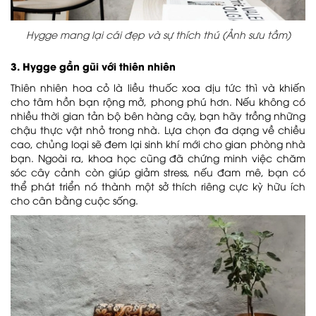
Hygge mang lại cái đẹp và sự thích thú (Ảnh sưu tầm)
3. Hygge gần gũi với thiên nhiên
Thiên nhiên hoa cỏ là liều thuốc xoa dịu tức thì và khiến
cho tâm hồn bạn rộng mở, phong phú hơn. Nếu không có
nhiều thời gian tản bộ bên hàng cây, bạn hãy trồng những
chậu thực vật nhỏ trong nhà. Lựa chọn đa dạng về chiều
cao, chủng loại sẽ đem lại sinh khí mới cho gian phòng nhà
bạn. Ngoài ra, khoa học cũng đã chứng minh việc chăm
sóc cây cảnh còn giúp giảm stress, nếu đam mê, bạn có
thể phát triển nó thành một sở thích riêng cực kỳ hữu ích
cho cân bằng cuộc sống.
Dự án Bệnh viện Đa khoa Hồng Ngọc –
Phúc Trường Minh