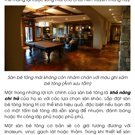
Sàn bê tông mài không còn nhàm chán với màu ghi xám
bê tông (Ảnh sưu tầm)
khả năng
Một trong những lợi ích chính của sàn bê tông là
chi trả
của họ so với các lựa chọn sàn khác. Lắp đặt sàn
bê tông trang trí có thể khá hiệu quả, đặc biệt nếu bạn đã
có một tấm bê tông đã sẵn sàng để nhuộm, đánh bóng
hoặc thi công lớp phủ hoặc phủ phủ.
Một sàn bê tông cơ bản sẽ có giá tương đương với
linoleum, vinyl, gạch lát hoặc thảm. Trong khi thiết kế sàn