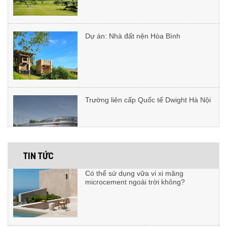
Dự án: Nhà đất nện Hòa Bình
Vật tư thi công microcement gồm
những gì?
Trường liên cấp Quốc tế Dwight Hà Nội
So sánh microcement với gạch -
Microcement có tốt hơn gạch lát
không?
Dự án: Lotte Tây Hồ
TIN TỨC
Có thể sử dụng vữa vi xi măng
microcement ngoài trời không?
Dự án F’energie Club
Tại sao nên lựa chọn tường