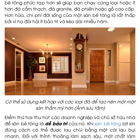
bê tông phức tạp hơn sẽ giúp bạn chạy cùng loại hoặc ít
hơn đá cẩm thạch, đá granite, đá phiến hoặc gỗ cao cấp.
Hơn nữa, chi phí đời sống của một sàn bê tông là rất thấp
bởi vì họ đòi hỏi ít bảo trì và kéo dài nhiều năm.
Có thể sử dụng kết hợp với các loại đá để tạo nên một mặt
sàn thẩm mỹ hơn (Ảnh sưu tầm)
Điểm thứ hai thu hút các doanh nghiệp và chủ sở hữu nhà
dễ bảo trì
để sàn bê tông là
của nó. Khi
sàn bê tông
bịt kín
đúng cách có thể được lau chùi bằng một cái lau bụi
nhanh. Đối với thỉnh thoảng làm sạch sâu, một chất làm