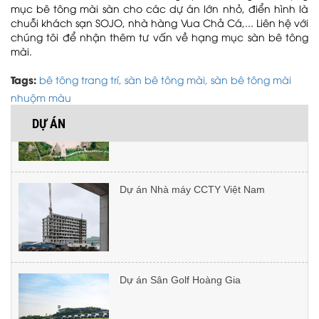
mục bê tông mài sàn cho các dự án lớn nhỏ, điển hình là
chuỗi khách sạn SOJO, nhà hàng Vua Chả Cá,... Liên hệ với
chúng tôi để nhận thêm tư vấn về hạng mục sàn bê tông
mài.
Tags:
bê tông trang trí,
sàn bê tông mài,
sàn bê tông mài
Dự án Đảo Khê Cốc Tràng An
So sánh bê tông áp khuôn với gạch tự
nhuộm màu
chèn và đá tự nhiên
DỰ ÁN
Dự án Nhà máy CCTY Việt Nam
Cách chống nứt và loang màu bê tông
áp khuôn khi thi công nắng nóng
Dự án Sân Golf Hoàng Gia
Cách bảo trì bê tông sỏi rửa ngoài trời:
Kỹ thuật phủ Oliu Sealer kháng UV