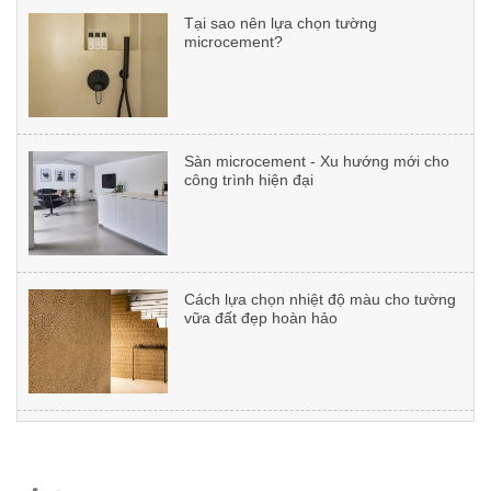
microcement?
Dự án: Nguyễn Xiển
Sàn microcement - Xu hướng mới cho
công trình hiện đại
Dự án: CHADWICK INTERNATIONAL
SCHOOL
Cách lựa chọn nhiệt độ màu cho tường
vữa đất đẹp hoàn hảo
Dự án: Nhà ở 37 Lê Đại Hành
Vữa đất không VOCs - Giải pháp bề
mặt cho không gian chữa lành