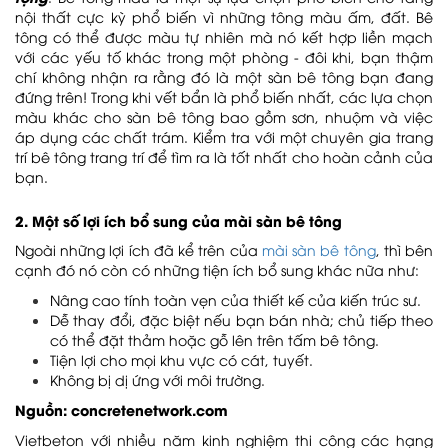
nội thất cực kỳ phổ biến vì những tông màu ấm, đất. Bê
tông có thể được màu tự nhiên mà nó kết hợp liền mạch
với các yếu tố khác trong một phòng - đôi khi, bạn thậm
Dự án Bệnh viện Đa khoa Hồng Ngọc –
Phúc Trường Minh
chí không nhận ra rằng đó là một sàn bê tông bạn đang
đứng trên! Trong khi vết bẩn là phổ biến nhất, các lựa chọn
màu khác cho sàn bê tông bao gồm sơn, nhuộm và việc
áp dụng các chất trám. Kiểm tra với một chuyên gia trang
trí bê tông trang trí để tìm ra là tốt nhất cho hoàn cảnh của
bạn.
Dự án Tiến Bộ Plaza
2. Một số lợi ích bổ sung của mài sàn bê tông
Ngoài những lợi ích đã kể trên của
mài sàn bê tông
, thì bên
cạnh đó nó còn có những tiện ích bổ sung khác nữa như:
Nâng cao tính toàn vẹn của thiết kế của kiến ​​trúc sư.
Dự án Nhà máy Chính xác M&K Việt
Dễ thay đổi, đặc biệt nếu bạn bán nhà; chủ tiếp theo
Nam
có thể đặt thảm hoặc gỗ lên trên tấm bê tông.
Tiện lợi cho mọi khu vực có cát, tuyết.
Không bị dị ứng với môi trường.
Nguồn: concretenetwork.com
Dự án Namia River Retreat
Vietbeton với nhiều năm kinh nghiệm thi công các hạng