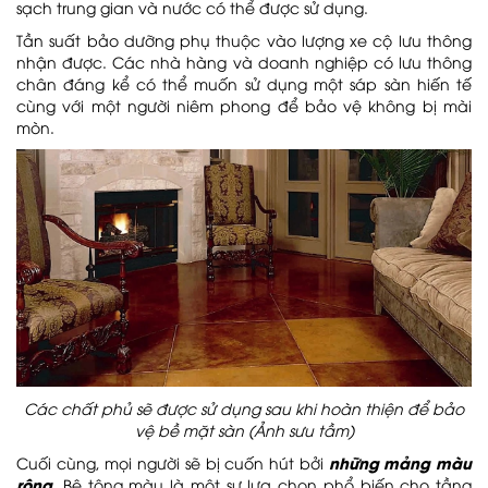
sạch trung gian và nước có thể được sử dụng.
Tần suất bảo dưỡng phụ thuộc vào lượng xe cộ lưu thông
nhận được. Các nhà hàng và doanh nghiệp có lưu thông
chân đáng kể có thể muốn sử dụng một sáp sàn hiến tế
cùng với một người niêm phong để bảo vệ không bị mài
mòn.
Các chất phủ sẽ được sử dụng sau khi hoàn thiện để bảo
vệ bề mặt sàn (Ảnh sưu tầm)
những mảng màu
Cuối cùng, mọi người sẽ bị cuốn hút bởi
rộng
. Bê tông màu là một sự lựa chọn phổ biến cho tầng