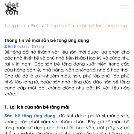
Trang chủ
Blog
Thông tin về mài sàn bê tông ứng dụng
Thông tin về mài sàn bê tông ứng dụng
Bùi Thùy Linh
Blog
Bê tông đã trở thành vật liệu sàn mới được lựa chọn cho
các nhà thiết kế và chủ nhà trên khắp Hoa Kỳ và cũng như
tại Việt nam. Các sàn bê tông đang xuất hiện trong các
cửa hàng bán lẻ, nhà hàng, văn phòng và nhà ở hợp thời.
Cho dù đó là axit-nhuộm màu, sơn, phủ lớp phủ, lớp phủ
nhỏ, lớp rạng rỡ, hoặc sàn nhà riêng độc đáo, sàn bê tông
cung cấp một dải không giống như bất kỳ vật liệu nào
khác.
1. Lợi ích của sàn bê tông mài
Sàn bê tông ứng dụng
,
đôi khi được gọi là xi măng sàn,
không còn phải xám và nhàm chán. Bây giờ tô màu bê
tông hoặc sử dụng các họa tiết, hoa văn, cắt giấy, vv, có
thể mang lại cuộc sống mới cho chất nền truyền thống này.