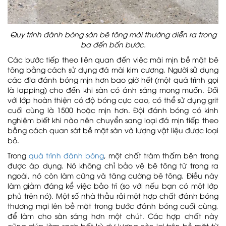
Quy trình đánh bóng sàn bê tông mài thường diễn ra trong
ba đến bốn bước.
Các bước tiếp theo liên quan đến việc mài mịn bề mặt bê
tông bằng cách sử dụng đá mài kim cương. Người sử dụng
các đĩa đánh bóng mịn hơn bao giờ hết (một quá trình gọi
là lapping) cho đến khi sàn có ánh sáng mong muốn. Đối
với lớp hoàn thiện có độ bóng cực cao, có thể sử dụng grit
cuối cùng là 1500 hoặc mịn hơn. Đội đánh bóng có kinh
nghiệm biết khi nào nên chuyển sang loại đá mịn tiếp theo
bằng cách quan sát bề mặt sàn và lượng vật liệu được loại
bỏ.
Trong
quá trình đánh bóng
, một chất trám thấm bên trong
được áp dụng. Nó không chỉ bảo vệ bê tông từ trong ra
ngoài, nó còn làm cứng và tăng cường bê tông. Điều này
làm giảm đáng kể việc bảo trì (so với nếu bạn có một lớp
phủ trên nó). Một số nhà thầu rải một hợp chất đánh bóng
thương mại lên bề mặt trong bước đánh bóng cuối cùng,
để làm cho sàn sáng hơn một chút. Các hợp chất này
cũng giúp làm sạch bất kỳ dư lượng còn lại trên bề mặt từ