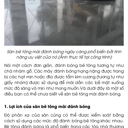
Sàn bê tông mài đánh bóng ngày càng phổ biến bởi tính
năng ưu việt của nó (Ảnh thực tế tại công trình)
Nói một cách đơn giản, đánh bóng bê tông tương tự như
chà nhám gỗ. Các máy đánh bóng hạng nặng được trang
bị các hạt mịn hoặc đĩa được tẩm kim cương (tương tự như
giấy nhám) được sử dụng để mài dần các bề mặt xuống
mức độ sáng và mịn như mong muốn.Và dưới đây là một số
điều bạn có thể chưa biết về sàn bê tông mài đánh bóng.
1. Lợi ích của sàn bê tông mài đánh bóng
Độ phản xạ của sàn cũng có thể được kiểm soát bằng
cách sử dụng các mức độ đánh bóng bê tông khác nhau.
Bê tông đánh bóng là phổ biến trong các tòa nhà thương