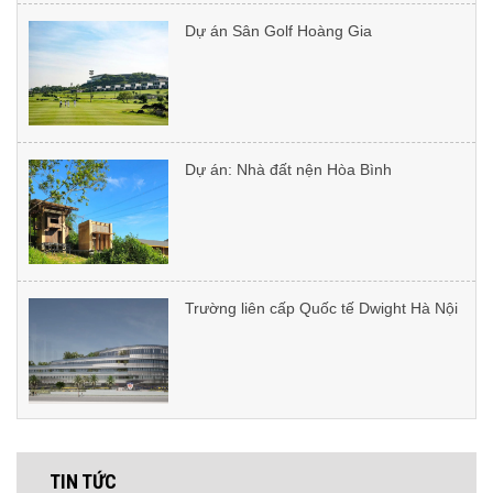
Cách bảo trì bê tông sỏi rửa ngoài trời:
Kỹ thuật phủ Oliu Sealer kháng UV
Dự án: Nhà đất nện Hòa Bình
Vật tư thi công microcement gồm
những gì?
Trường liên cấp Quốc tế Dwight Hà Nội
So sánh microcement với gạch -
Microcement có tốt hơn gạch lát
không?
Dự án: Lotte Tây Hồ
TIN TỨC
Có thể sử dụng vữa vi xi măng