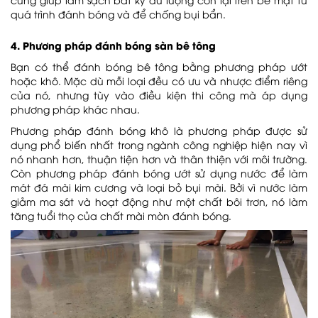
quá trình đánh bóng và để chống bụi bẩn.
4. Phương pháp đánh bóng sàn bê tông
Bạn có thể đánh bóng bê tông bằng phương pháp ướt
hoặc khô. Mặc dù mỗi loại đều có ưu và nhược điểm riêng
của nó, nhưng tùy vào điều kiện thi công mà áp dụng
phương pháp khác nhau.
Phương pháp đánh bóng khô là phương pháp được sử
dụng phổ biến nhất trong ngành công nghiệp hiện nay vì
nó nhanh hơn, thuận tiện hơn và thân thiện với môi trường.
Còn phương pháp đánh bóng ướt sử dụng nước để làm
mát đá mài kim cương và loại bỏ bụi mài. Bởi vì nước làm
giảm ma sát và hoạt động như một chất bôi trơn, nó làm
tăng tuổi thọ của chất mài mòn đánh bóng.