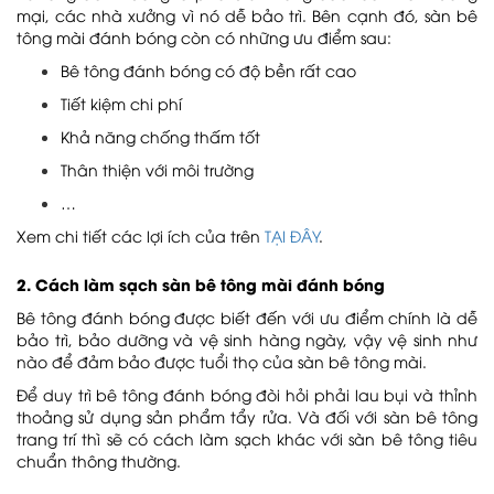
mại, các nhà xưởng vì nó dễ bảo trì. Bên cạnh đó, sàn bê
tông mài đánh bóng còn có những ưu điểm sau:
Bê tông đánh bóng có độ bền rất cao
Tiết kiệm chi phí
Khả năng chống thấm tốt
Thân thiện với môi trường
…
Xem chi tiết các lợi ích của trên
TẠI ĐÂY
.
2. Cách làm sạch sàn bê tông mài đánh bóng
Bê tông đánh bóng được biết đến với ưu điểm chính là dễ
bảo trì, bảo dưỡng và vệ sinh hàng ngày, vậy vệ sinh như
nào để đảm bảo được tuổi thọ của sàn bê tông mài.
Để duy trì bê tông đánh bóng đòi hỏi phải lau bụi và thỉnh
thoảng sử dụng sản phẩm tẩy rửa. Và đối với sàn bê tông
trang trí thì sẽ có cách làm sạch khác với sàn bê tông tiêu
chuẩn thông thường.