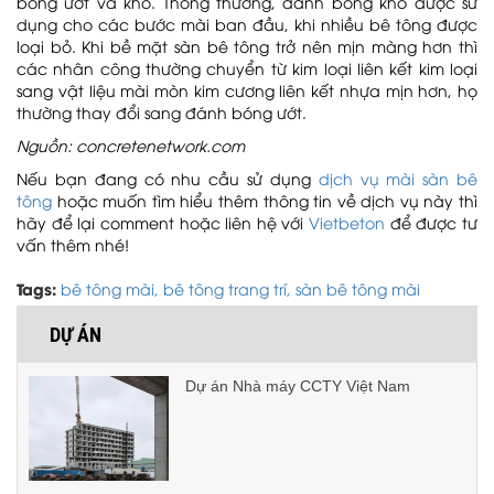
bóng ướt và khô. Thông thường, đánh bóng khô được sử
dụng cho các bước mài ban đầu, khi nhiều bê tông được
loại bỏ. Khi bề mặt sàn bê tông trở nên mịn màng hơn thì
các nhân công thường chuyển từ kim loại liên kết kim loại
Dự án Namia River Retreat
sang vật liệu mài mòn kim cương liên kết nhựa mịn hơn, họ
thường thay đổi sang đánh bóng ướt.
Nguồn: concretenetwork.com
Nếu bạn đang có nhu cầu sử dụng
dịch vụ mài sàn bê
tông
hoặc muốn tìm hiểu thêm thông tin về dịch vụ này
thì
Dự án Đảo Khê Cốc Tràng An
hãy để lại comment hoặc liên hệ với
Vietbeton
để được tư
vấn thêm nhé!
Tags:
bê tông mài,
bê tông trang trí,
sàn bê tông mài
So sánh bê tông áp khuôn với gạch tự
chèn và đá tự nhiên
DỰ ÁN
Dự án Nhà máy CCTY Việt Nam
Cách chống nứt và loang màu bê tông
áp khuôn khi thi công nắng nóng
Dự án Sân Golf Hoàng Gia