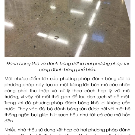
Dự án Bệnh viện Đa khoa Hồng Ngọc –
Phúc Trường Minh
Đánh bóng khô và đánh bóng ướt là hai phương pháp thi
công đánh bóng phổ biến.
Một nhược điểm lớn của phương pháp đánh bóng ướt là
Dự án Tiến Bộ Plaza
phương pháp này tạo ra một lượng lớn bùn mà các nhân
công phải thu thập và xử lý theo cách hợp lý với môi
trường, vì vậy rất mất thời gian để lau dọn sạch sẽ bề mặt.
Trong khi đó phương pháp đánh bóng khô lại không cần
nước. Thay vào đó, bộ đánh bóng sàn được nối với một hệ
thống ngăn bụi giúp hút sạch hầu như tất cả các mớ hỗn
Dự án Nhà máy Chính xác M&K Việt
độn.
Nam
Nhiều nhà thầu sử dụng kết hợp cả hai phương pháp đánh