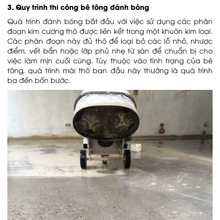
3. Quy trình thi công bê tông đánh bóng
Quá trình đánh bóng bắt đầu với việc sử dụng các phân
đoạn kim cương thô được liên kết trong một khuôn kim loại.
Các phân đoạn này đủ thô để loại bỏ các lỗ nhỏ, nhược
điểm, vết bẩn hoặc lớp phủ nhẹ từ sàn để chuẩn bị cho
việc làm mịn cuối cùng. Tùy thuộc vào tình trạng của bê
tông, quá trình mài thô ban đầu này thường là quá trình
ba đến bốn bước.