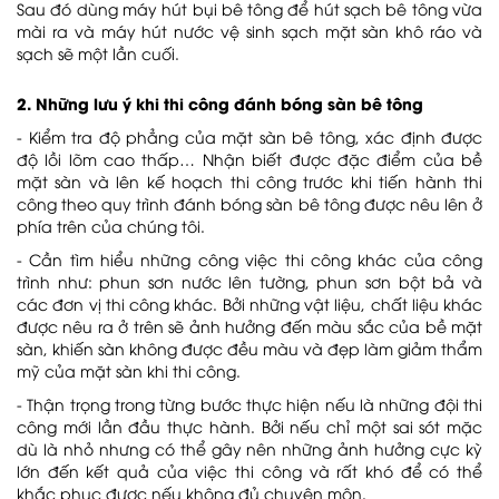
Sau đó dùng máy hút bụi bê tông để hút sạch bê tông vừa
mài ra
và máy hút nước vệ sinh sạch mặt sàn khô ráo và
sạch sẽ một lần cuối.
2. Những lưu ý khi thi công đánh bóng sàn bê tông
- Kiểm tra độ phẳng của mặt sàn bê tông, xác định được
độ lồi lõm cao thấp… Nhận biết được đặc điểm của bề
mặt sàn và lên kế hoạch thi công trước khi tiến hành thi
công theo quy trình đánh bóng sàn bê tông được nêu lên ở
phía trên của chúng tôi.
- Cần tìm hiểu những công việc thi công khác của công
trình như: phun sơn nước lên tường, phun sơn bột bả và
các đơn vị thi công khác. Bởi những vật liệu, chất liệu khác
được nêu ra ở trên sẽ ảnh hưởng đến màu sắc của bề mặt
sàn, khiến sàn không được đều màu và đẹp làm giảm thẩm
mỹ của mặt sàn khi thi công.
- Thận trọng trong từng bước thực hiện nếu là những đội thi
công mới lần đầu thực hành. Bởi nếu chỉ một sai sót mặc
dù là nhỏ nhưng có thể gây nên những ảnh hưởng cực kỳ
lớn đến kết quả của việc thi công và rất khó để có thể
khắc phục được nếu không đủ chuyên môn.