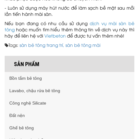
- Luôn sử dụng máy hút nước để làm sạch bề mặt sau mỗi
lần tiến hành mài sàn.
Nếu bạn đang có nhu cầu sử dụng
dịch vụ mài sàn bê
tông
hoặc muốn tìm hiểu thêm thông tin về dịch vụ này
thì
hãy để liên hệ với
Vietbeton
để được tư vấn thêm nhé!
Tags:
sàn bê tông trang trí,
sàn bê tông mài
SẢN PHẨM
Bồn tắm bê tông
Lavabo, chậu rửa bê tông
Công nghệ Silicate
Đất nện
Ghế bê tông