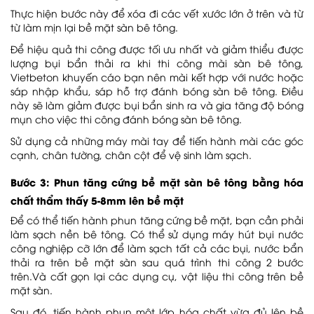
Thực hiện bước này để xóa đi các vết xước lớn ở trên và từ
từ làm mịn lại bề mặt sàn bê tông.
Để hiệu quả thi công được tối ưu nhất và giảm thiểu được
lượng bụi bẩn thải ra khi thi công mài sàn bê tông,
Vietbeton khuyến cáo bạn nên mài kết hợp với nước hoặc
sáp nhập khẩu, sáp hỗ trợ đánh bóng sàn bê tông. Điều
này sẽ làm giảm được bụi bẩn sinh ra và gia tăng độ bóng
mụn cho việc thi công đánh bóng sàn bê tông.
Sử dụng cả những máy mài tay để tiến hành mài các góc
cạnh, chân tường, chân cột để vệ sinh làm sạch.
Bước 3: Phun tăng cứng bề mặt sàn bê tông bằng hóa
chất thẩm thấy 5-8mm lên bề mặt
Để có thể tiến hành phun tăng cứng bề mặt, bạn cần phải
làm sạch nền bê tông. Có thể sử dụng máy hút bụi nước
công nghiệp cỡ lớn để làm sạch tất cả các bụi, nước bẩn
thải ra trên bề mặt sàn sau quá trình thi công 2 bước
trên.Và cất gọn lại các dụng cụ, vật liệu thi công trên bề
mặt sàn.
Sau đó, tiến hành phun một lớp hóa chất vừa đủ lên bề