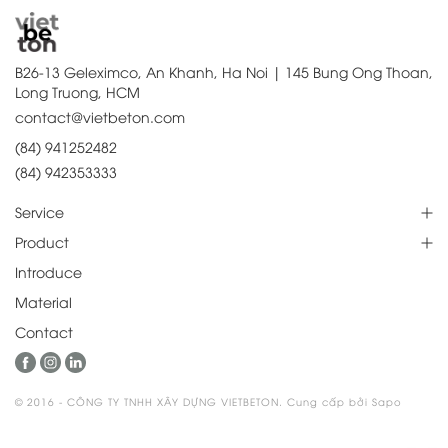
B26-13 Geleximco, An Khanh, Ha Noi | 145 Bung Ong Thoan,
Long Truong, HCM
contact@vietbeton.com
(84) 941252482
(84) 942353333
Service
Product
Introduce
Material
Contact
© 2016 - CÔNG TY TNHH XÂY DỰNG VIETBETON. Cung cấp bởi Sapo