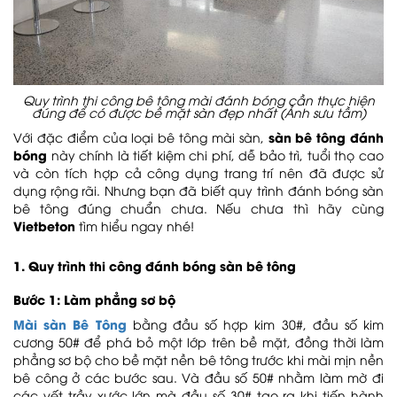
Quy trình thi công bê tông mài đánh bóng cần thực hiện
đúng để có được bề mặt sàn đẹp nhất (Ảnh sưu tầm)
sàn bê tông đánh
Với đặc điểm của loại bê tông mài sàn,
bóng
này chính là tiết kiệm chi phí, dễ bảo trì, tuổi thọ cao
và còn tích hợp cả công dụng trang trí nên đã được sử
dụng rộng rãi.
Nhưng bạn đã biết quy trình đánh bóng sàn
bê tông đúng chuẩn chưa. Nếu chưa thì hãy cùng
Vietbeton
tìm hiểu ngay nhé!
1. Quy trình thi công đánh bóng sàn bê tông
Bước 1: Làm phẳng sơ bộ
Mài sàn Bê Tông
bằng đầu số hợp kim 30#, đầu số kim
cương 50# để phá bỏ một lớp trên bề mặt, đồng thời làm
phẳng sơ bộ cho bề mặt nền bê tông trước khi mài mịn nền
bê công ở các bước sau. Và đầu số 50# nhằm làm mờ đi
các vết trầy xước lớn mà đầu số 30# tạo ra khi tiến hành