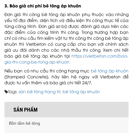
3. Báo giá chi phí bê tông áp khuôn
Đơn giá thi công bê tông áp khuôn phụ thuộc vào những
yếu tố địa điểm, diện tích và điều kiện thi công thực tế của
từng công trình. Đơn giá sơ bộ được đánh giá dựa trên các
đặc điểm của công trình thi công.
Trong trường hợp bạn
chỉ có nhu cầu tìm kiếm vật tư thi công thi công bê tông áp
khuôn thì Vietbeton có cung cấp cho bạn với chính sách
giá ưu đãi dành cho các nhà thầu thi công.
Xem chi tiết
báo giá bê tông áp khuôn tại
https://vietbeton.com/bao-
gia-thi-cong-be-tong-ap-khuon
Nếu bạn có nhu cầu thi công hạng mục
bê tông áp khuôn
(Stamped Concrete), hãy liên hệ ngay với Vietbeton để
được tư vấn thêm và báo giá chi tiết 24/7.
Tags:
sàn bê tông trang trí,
bê tông áp khuôn
SẢN PHẨM
Bồn tắm bê tông