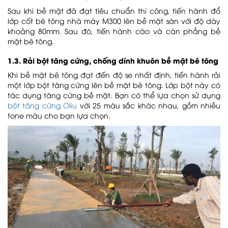
Sau khi bề mặt đã đạt tiêu chuẩn thi công, tiến hành đổ
lớp cốt bê tông nhà máy M300 lên bề mặt sàn với độ dày
khoảng 80mm. Sau đó, tiến hành cào và cán phẳng bề
mặt bê tông.
1.3. Rải bột tăng cứng, chống dính khuôn bề mặt bê tông
Khi bề mặt bê tông đạt đến độ se nhất định, tiến hành rải
một lớp bột tăng cứng lên bề mặt bê tông. Lớp bột này có
tác dụng tăng cứng bề mặt. Bạn có thể lựa chọn sử dụng
bột tăng cứng Oliu
với 25 màu sắc khác nhau, gồm nhiều
tone màu cho bạn lựa chọn.