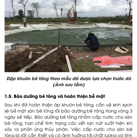
Dập khuôn bê tông theo mẫu đã được lựa chọn trước đó
(Ảnh sưu tầm)
1.5. Bảo dưỡng bê tông và hoàn thiện bề mặt
Sau khi đã hoàn thiện áp khuôn bê tông, cần vệ sinh sạch
sẽ bề mặt sàn bê tông rồi bảo dưỡng bê tông trong vòng 3
ngày kế tiếp. Bảo dưỡng bê tông nhằm cấp nước cho sàn
bê tông, hạn chế tình trạng các vết rạn nứt xuất hiện khi
xảy ra phản ứng thủy phân. Việc cấp nước cho sàn bê
tông là rất cần thiết và có ảnh hưởng tới chất lượng và tính