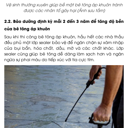
Vệ sinh thường xuyên giúp bề mặt bê tông áp khuôn tránh
được các nhân tố gây hại (Ảnh sưu tầm)
2.2. Bảo dưỡng định kỳ mỗi 2 đến 3 năm để tăng độ bền
của bê tông áp khuôn
Sau khi thi công bê tông áp khuôn, hầu hết các nhà thầu
đều phủ một lớp sealer bảo vệ để ngăn chặn sự xâm nhập
của bụi bẩn, hóa chất, dầu, mỡ và các chất khác. Lớp
sealer cũng giúp bê tông dễ dàng làm sạch hơn và ngăn
ngừa sự phai màu do tiếp xúc với tia cực tím.