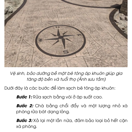
Vệ sinh, bảo dưỡng bề mặt bê tông áp khuôn giúp gia
tăng độ bền và tuổi thọ (Ảnh sưu tầm)
Dưới đây là các bước để làm sạch bê tông áp khuôn:
Bước 1:
Rửa sạch bằng vòi ở áp suất cao.
Bước 2:
Chà bằng chổi đẩy và một lượng nhỏ xà
phòng rửa bát dạng lỏng.
Bước 3:
Xả lại một lần nữa, đảm bảo loại bỏ hết cặn
xà phòng.