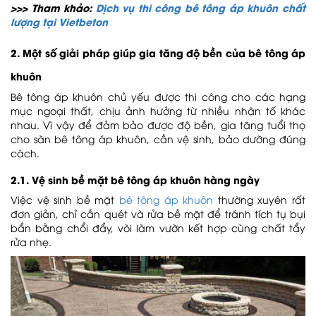
>>> Tham khảo:
Dịch vụ thi công bê tông áp khuôn chất
lượng tại Vietbeton
2. Một số giải pháp giúp gia tăng độ bền của bê tông áp
khuôn
Bê tông áp khuôn chủ yếu được thi công cho các hạng
mục ngoại thất, chịu ảnh hưởng từ nhiều nhân tố khác
nhau. Vì vậy để đảm bảo được độ bền, gia tăng tuổi thọ
cho sàn bê tông áp khuôn, cần vệ sinh, bảo dưỡng đúng
cách.
2.1. Vệ sinh bề mặt bê tông áp khuôn hàng ngày
Việc vệ sinh bề mặt
bê tông áp khuôn
thường xuyên rất
đơn giản, chỉ cần quét và rửa bề mặt để tránh tích tụ bụi
bẩn bằng chổi đẩy, vòi làm vườn kết hợp cùng chất tẩy
rửa nhẹ.