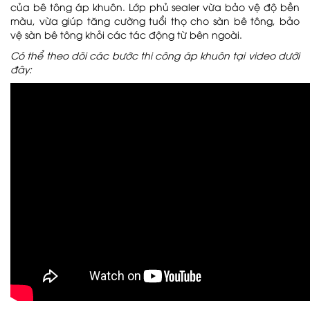
của bê tông áp khuôn. Lớp phủ sealer vừa bảo vệ độ bền
màu, vừa giúp tăng cường tuổi thọ cho sàn bê tông, bảo
vệ sàn bê tông khỏi các tác động từ bên ngoài.
Có thể theo dõi các bước thi công áp khuôn tại video dưới
đây: