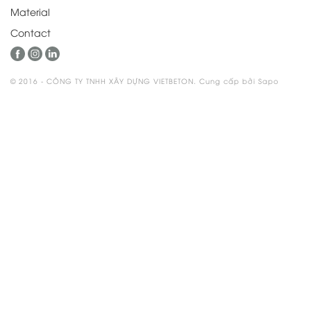
Material
Contact
© 2016 - CÔNG TY TNHH XÂY DỰNG VIETBETON. Cung cấp bởi Sapo