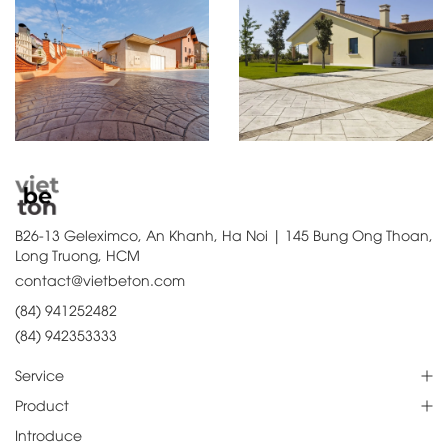
B26-13 Geleximco, An Khanh, Ha Noi | 145 Bung Ong Thoan,
Long Truong, HCM
contact@vietbeton.com
(84) 941252482
(84) 942353333
Service
Product
Introduce