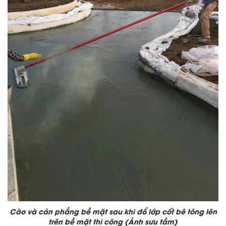
Cào và cán phẳng bề mặt sau khi đổ lớp cốt bê tông lên
trên bề mặt thi công (Ảnh sưu tầm)