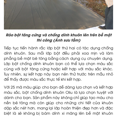
Rảo bột tăng cứng và chống dính khuôn lên trên bề mặt
thi công (Ảnh sưu tầm)
Tiếp tục tiến hành rắc lớp bột thứ hai có tác dụng chống
dính khuôn. Sau mỗi lớp bột đều phải xoa mịn và làm
phẳng bề mặt bê tông bằng cách dụng cụ chuyên dụng.
Lớp bột chống dính khuôn bạn có thể lựa chọn màu sắc
cùng với bột tăng cứng hoặc kết hợp với màu sắc khác.
Tuy nhiên, sự kết hợp này bạn nên thử trước trên mẫu nhỏ
để thấy được màu sắc thực tế khi kết hợp.
Với 25 mã màu giúp cho bạn dễ dàng lựa chọn và kết hợp
màu sắc, bột chống dính khuôn Oliu là lựa chọn tuyệt vời
dành cho bạn. Sản phẩm này không chỉ giúp tạo màu cho
nền bê tông mà còn giúp cho những chi tiết của khuôn
dập sắc nét hơn, mang lại lớp hoàn thiện đẹp hơn và đặc
biệt là sẽ không bị bám dính xi măng lên bề mặt khuôn