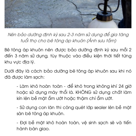
Nên bảo dưỡng định kỳ sau 2-3 năm sử dụng để gia tăng
tuổi thọ cho bê tông áp khuôn (Ảnh sưu tầm)
Bê tông áp khuôn nên được bảo dưỡng định kỳ sau mỗi 2
đến 3 năm sử dụng, tùy thuộc vào điều kiện thời tiết từng
khu vực địa lý.
Dưới đây là cách bảo dưỡng bê tông áp khuôn sau khi nó
đã được làm sạch:
- Làm khô hoàn toàn - để khô trong không khí 24 giờ
hoặc sử dụng máy thổi lá. KHÔNG sử dụng chất làm
kín lên bề mặt ẩm ướt hoặc thậm chí ẩm ướt.
- Sử dụng con lăn thi công quét lớp sealer lên bề mặt
sàn bê tông áp khuôn.
- Đợi bề mặt khô hoàn toàn, vệ sinh sạch sẽ và tiến
hành bàn giao.