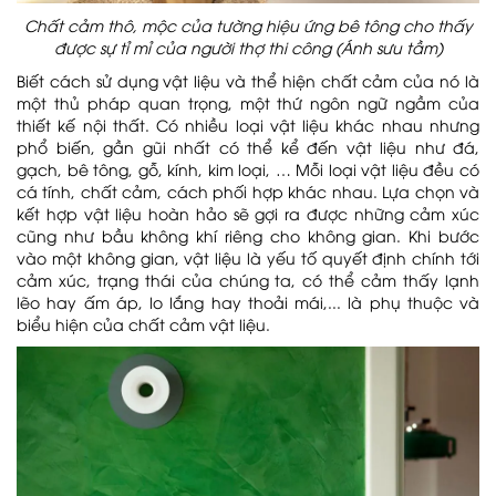
Chất cảm thô, mộc của tường hiệu ứng bê tông cho thấy
được sự tỉ mỉ của người thợ thi công (Ánh sưu tầm)
Biết cách sử dụng vật liệu và thể hiện chất cảm của nó là
một thủ pháp quan trọng, một thứ ngôn ngữ ngầm của
thiết kế nội thất. Có nhiều loại vật liệu khác nhau nhưng
phổ biến, gần gũi nhất có thể kể đến vật liệu như đá,
gạch, bê tông, gỗ, kính, kim loại, … Mỗi loại vật liệu đều có
cá tính, chất cảm, cách phối hợp khác nhau. Lựa chọn và
kết hợp vật liệu hoàn hảo sẽ gợi ra được những cảm xúc
cũng như bầu không khí riêng cho không gian. Khi bước
vào một không gian, vật liệu là yếu tố quyết định chính tới
cảm xúc, trạng thái của chúng ta, có thể cảm thấy lạnh
lẽo hay ấm áp, lo lắng hay thoải mái,... là phụ thuộc và
biểu hiện của chất cảm vật liệu.