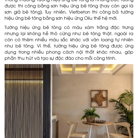
được thi công bằng sơn hiệu ứng bê tông (hay còn gọi là
sơn giả bê tông). Tuy nhiên, Vietbeton thi công bả tường
hiệu ứng bê tông bằng sơn hiệu ứng Oliu thế hệ mới.
Tường hiệu ứng bê tông có màu xám trắng đặc trưng
nhưng lại không hề thô cứng như bê tông thật, ngoài ra
còn có thêm nhiều màu sắc khác với vân loang tự nhiên
như bê tông. Vì thế, tường hiệu ứng bê tông được ứng
dụng trong nhiều phong cách nội thất khác nhau, góp
phần thu hút và tạo sự độc đáo cho mỗi công trình.