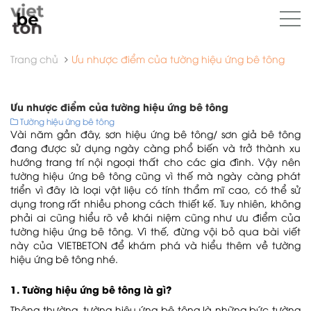
Trang chủ
Ưu nhược điểm của tường hiệu ứng bê tông
Ưu nhược điểm của tường hiệu ứng bê tông
Tường hiệu ứng bê tông
Vài năm gần đây, sơn hiệu ứng bê tông/ sơn giả bê tông
đang được sử dụng ngày càng phổ biến và trở thành xu
hướng trang trí nội ngoại thất cho các gia đình. Vậy nên
tường hiệu ứng bê tông cũng vì thế mà ngày càng phát
triển vì đây là loại vật liệu có tính thẩm mĩ cao, có thể sử
dụng trong rất nhiều phong cách thiết kế. Tuy nhiên, không
phải ai cũng hiểu rõ về khái niệm cũng như ưu điểm của
tường hiệu ứng bê tông. Vì thế, đừng vội bỏ qua bài viết
này của VIETBETON để khám phá và hiểu thêm về tường
hiệu ứng bê tông nhé.
1. Tường hiệu ứng bê tông là gì?
Thông thường, tường hiệu ứng bê tông là những bức tường