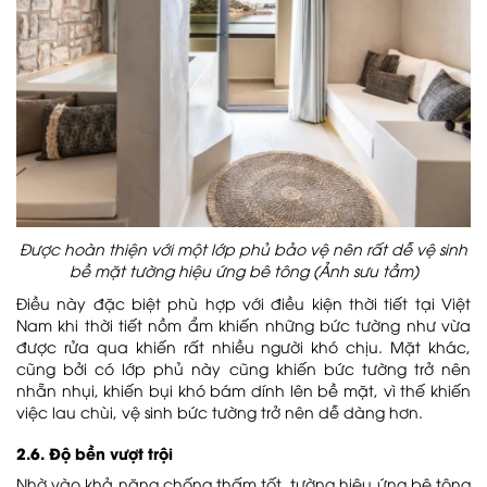
Được hoàn thiện với một lớp phủ bảo vệ nên rất dễ vệ sinh
bề mặt tường hiệu ứng bê tông (Ảnh sưu tầm)
Điều này đặc biệt phù hợp với điều kiện thời tiết tại Việt
Nam khi thời tiết nồm ẩm khiến những bức tường như vừa
được rửa qua khiến rất nhiều người khó chịu. Mặt khác,
cũng bởi có lớp phủ này cũng khiến bức tường trở nên
nhẵn nhụi, khiến bụi khó bám dính lên bề mặt, vì thế khiến
việc lau chùi, vệ sinh bức tường trở nên dễ dàng hơn.
2.6. Độ bền vượt trội
Nhờ vào khả năng chống thấm tốt, tường hiệu ứng bê tông