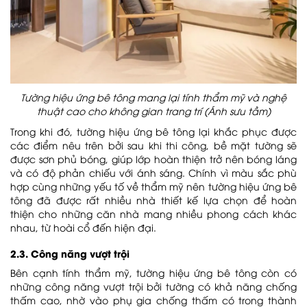
Tường hiệu ứng bê tông mang lại tính thẩm mỹ và nghệ
thuật cao cho không gian trang trí (Ánh sưu tầm)
Trong khi đó, tường hiệu ứng bê tông lại khắc phục được
các điểm nêu trên bởi sau khi thi công, bề mặt tường sẽ
được sơn phủ bóng, giúp lớp hoàn thiện trở nên bóng láng
và có độ phản chiếu với ánh sáng. Chính vì màu sắc phù
hợp cùng những yếu tố về thẩm mỹ nên tường hiệu ứng bê
tông đã được rất nhiều nhà thiết kế lựa chọn để hoàn
thiện cho những căn nhà mang nhiều phong cách khác
nhau, từ hoài cổ đến hiện đại.
2.3. Công năng vượt trội
Bên cạnh tính thẩm mỹ, tường hiệu ứng bê tông còn có
những công năng vượt trội bởi tường có khả năng chống
thấm cao, nhờ vào phụ gia chống thấm có trong thành