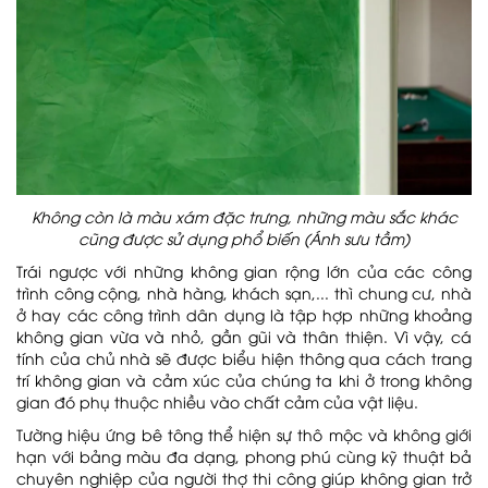
Không còn là màu xám đặc trưng, những màu sắc khác
cũng được sử dụng phổ biến (Ánh sưu tầm)
Trái ngược với những không gian rộng lớn của các công
trình công cộng, nhà hàng, khách sạn,... thì chung cư, nhà
ở hay các công trình dân dụng là tập hợp những khoảng
không gian vừa và nhỏ, gần gũi và thân thiện. Vì vậy, cá
tính của chủ nhà sẽ được biểu hiện thông qua cách trang
trí không gian và cảm xúc của chúng ta khi ở trong không
gian đó phụ thuộc nhiều vào chất cảm của vật liệu.
Tường hiệu ứng bê tông thể hiện sự thô mộc và không giới
hạn với bảng màu đa dạng, phong phú cùng kỹ thuật bả
chuyên nghiệp của người thợ thi công giúp không gian trở