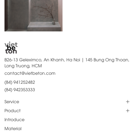
B26-13 Geleximco, An Khanh, Ha Noi | 145 Bung Ong Thoan,
Long Truong, HCM
contact@vietbeton.com
(84) 941252482
(84) 942353333
Service
Product
Introduce
Material