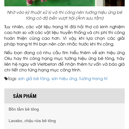
Nhờ vào kỹ thuật xử lý và thi công nên tường hiệu ứng bê
tông có độ bền vượt trội (Ảnh sưu tầm)
Tuy nhiên, các vật liệu trang trí đòi hỏi thợ có kinh nghiệm
cao hơn so với các vật liệu truyền thống và chi phí thi công
hoàn thiện cũng cao hơn. Vì vậy, khi lựa chọn các giải
pháp trang trí thì bạn nên cân nhắc trước khi thi công.
Nếu bạn đang có nhu cầu tìm hiểu thêm về sơn hiệu ứng
Oliu hay thi công hạng mục tường hiệu ứng bê tông, hãy
liên hệ ngay với Vietbeton để nhận thêm tư vấn và báo giá
chi tiết cho từng hạng mục công trình.
Tags:
sơn giả bê tông,
sơn hiệu ứng,
tường trang trí
SẢN PHẨM
Bồn tắm bê tông
Lavabo, chậu rửa bê tông