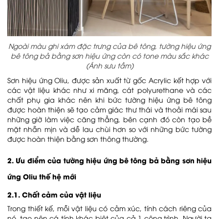
Ngoài màu ghi xám đặc trưng của bê tông, tường hiệu ứng
bê tông bả bằng sơn hiệu ứng còn có tone màu sắc khác
(Ánh sưu tầm)
Sơn hiệu ứng Oliu, được sản xuất từ gốc Acrylic kết hợp với
các vật liệu khác như xi măng, cát polyurethane và các
chất phụ gia khác nên khi bức tường hiệu ứng bê tông
được hoàn thiện sẽ tạo cảm giác thư thái và thoải mái sau
những giờ làm việc căng thẳng, bên cạnh đó còn tạo bề
mặt nhẵn mịn và dễ lau chùi hơn so với những bức tường
được hoàn thiện bằng sơn thông thường.
2. Ưu điểm của tường hiệu ứng bê tông bả bằng sơn hiệu
ứng Oliu thế hệ mới
2.1. Chất cảm của vật liệu
Trong thiết kế, mỗi vật liệu có cảm xúc, tính cách riêng của
nó, tạo nên cá tính khác biệt của cả 1 công trình. Người ta