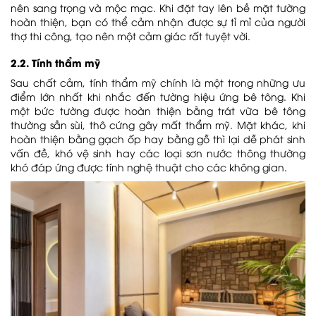
nên sang trọng và mộc mạc. Khi đặt tay lên bề mặt tường
hoàn thiện, bạn có thể cảm nhận được sự tỉ mỉ của người
thợ thi công, tạo nên một cảm giác rất tuyệt vời.
2.2. Tính thẩm mỹ
Sau chất cảm, tính thẩm mỹ chính là một trong những ưu
điểm lớn nhất khi nhắc đến tường hiệu ứng bê tông. Khi
một bức tường được hoàn thiện bằng trát vữa bê tông
thường sần sùi, thô cứng gây mất thẩm mỹ. Mặt khác, khi
hoàn thiện bằng gạch ốp hay bằng gỗ thì lại dễ phát sinh
vấn đề, khó vệ sinh hay các loại sơn nước thông thường
khó đáp ứng được tính nghệ thuật cho các không gian.