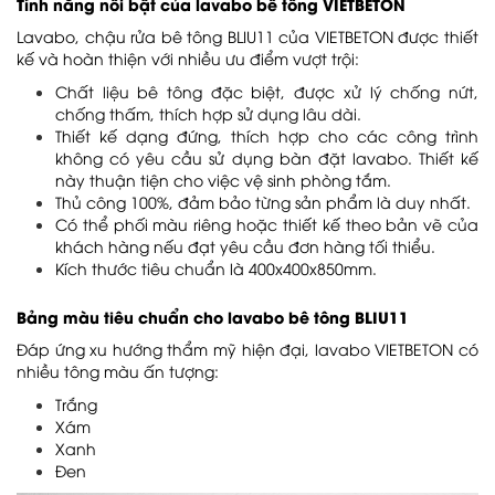
Tính năng nổi bật của lavabo bê tông VIETBETON
Lavabo, chậu rửa bê tông BLIU11 của VIETBETON được thiết
kế và hoàn thiện với nhiều ưu điểm vượt trội:
Chất liệu bê tông đặc biệt, được xử lý chống nứt,
chống thấm, thích hợp sử dụng lâu dài.
Thiết kế dạng đứng, thích hợp cho các công trình
không có yêu cầu sử dụng bàn đặt lavabo. Thiết kế
này thuận tiện cho việc vệ sinh phòng tắm.
Thủ công 100%, đảm bảo từng sản phẩm là duy nhất.
Có thể phối màu riêng hoặc thiết kế theo bản vẽ của
khách hàng nếu đạt yêu cầu đơn hàng tối thiểu.
Kích thước tiêu chuẩn là 400x400x850mm.
Bảng màu tiêu chuẩn cho lavabo bê tông BLIU11
Đáp ứng xu hướng thẩm mỹ hiện đại, lavabo VIETBETON có
nhiều tông màu ấn tượng:
Trắng
Xám
Xanh
Đen