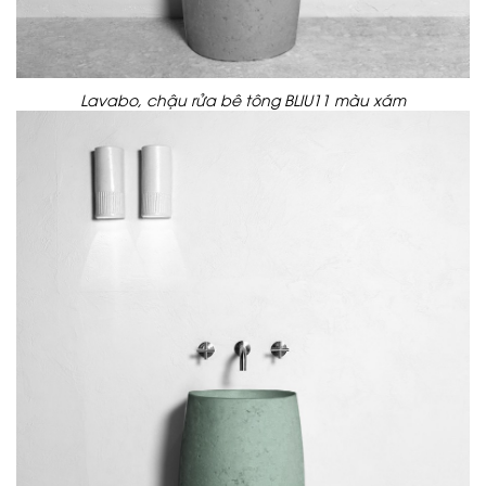
Lavabo, chậu rửa bê tông BLIU11 màu xám