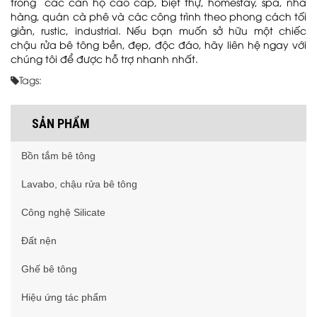
trong các căn hộ cao cấp, biệt thự, homestay, spa, nhà
hàng, quán cà phê và các công trình theo phong cách tối
giản, rustic, industrial. Nếu bạn muốn sở hữu một chiếc
chậu rửa bê tông bền, đẹp, độc đáo, hãy liên hệ ngay với
chúng tôi để được hỗ trợ nhanh nhất.
Tags:
SẢN PHẨM
Bồn tắm bê tông
Lavabo, chậu rửa bê tông
Công nghệ Silicate
Đất nện
Ghế bê tông
Hiệu ứng tác phẩm