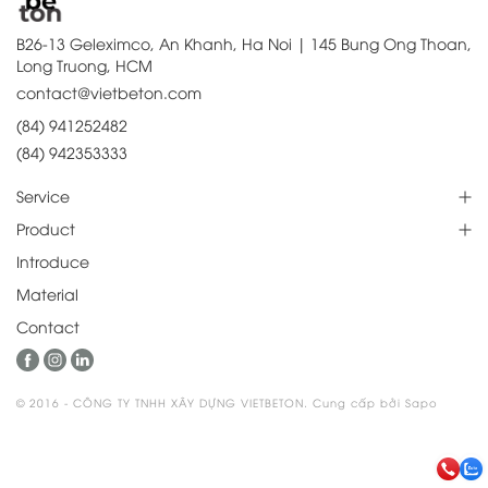
B26-13 Geleximco, An Khanh, Ha Noi | 145 Bung Ong Thoan,
Long Truong, HCM
contact@vietbeton.com
(84) 941252482
(84) 942353333
Service
Product
Introduce
Material
Contact
© 2016 - CÔNG TY TNHH XÂY DỰNG VIETBETON. Cung cấp bởi Sapo