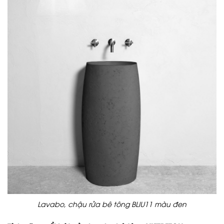
Lavabo, chậu rửa bê tông BLIU11 màu đen