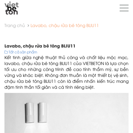
Trang chủ
Lavabo, chậu rửa bê tông BLIU11
Lavabo, chậu rửa bê tông BLIU11
Tất cả sản phẩm
Kết tinh giữa nghệ thuật thủ công và chất liệu mộc mạc,
lavabo, chậu rửa bê tông BLIU11 của VIETBETON là lựa chọn
tối ưu cho những công trình đề cao tính thẩm mỹ, sự bền
vững và khác biệt. Không đơn thuần là một thiết bị vệ sinh,
chậu rửa bê tông BLIU11 còn là điểm nhấn kiến trúc mang
đậm tinh thần tối giản và cá tính riêng biệt.