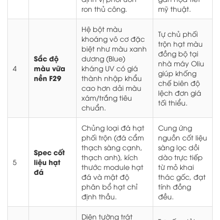
ron thủ công.
mỹ thuật.
Hệ bột màu
Tự chủ phối
khoáng vô cơ đặc
trộn hạt màu
biệt như màu xanh
đồng bộ tại
Sắc độ
dương (Blue)
nhà máy Oliu
màu vữa
4
kháng UV có giá
giúp khống
nền F29
thành nhập khẩu
chế biên độ
cao hơn dải màu
lệch đơn giá
xám/trắng tiêu
tối thiểu.
chuẩn.
Chủng loại đá hạt
Cung ứng
phối trộn (đá cẩm
nguồn cốt liệu
thạch sàng cạnh,
sàng lọc dồi
Spec cốt
thạch anh), kích
dào trực tiếp
liệu hạt
5
thước module hạt
từ mỏ khai
đá
đá và mật độ
thác gốc, đạt
phân bổ hạt chỉ
tính đồng
định thầu.
đều.
Diện tường trát