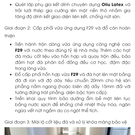
Oliu Latex
Quét lớp phụ gia kết dính chuyên dụng
và
trải lưới thép gia cường lên mặt nền thô nhằm gia
tăng độ dính kết giao diện liên kết, chống nứt sàn.
Giai đoạn 2: Cấp phối vữa ứng dụng F29 và đổ cán hoàn
thiện
Tiến hành trộn dòng vữa ứng dụng công nghệ cao
F29
với nước theo đúng tỷ lệ nhà máy. Thêm các hạt
đá màu cốt liệu vào hỗn hợp và quay trộn đều, bảo
đảm hạt đá phân bổ đồng đều cơ học, đậm đặc
trong lòng vữa.
F29
Đổ cấp phối hỗn hợp vữa
và đá hạt lên mặt bằng
đã đi ron với độ dày tiêu chuẩn 20mm cho hệ sàn
phẳng nằm ngang (hoặc biên độ dầy 15mm đối với
tường đứng trát phẳng, diện bậc tam cấp).
Triển khai quy trình bảo dưỡng ẩm bề mặt liên tục
bằng nước sạch để khống chế nhiệt thủy hóa, ngăn
ngừa vết nứt ngầm do co ngót thể tích.
Giai đoạn 3: Mài lộ cốt liệu đá và xử lý khóa màng bảo vệ