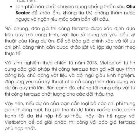
Oliu
Lăn phủ hóa chất chuyên dụng chống thấm sâu
Sealer
để khóa ẩm, kháng tia UV, chống thấm nước
ngược và ngăn rêu mốc bám bẩn kết cấu.
Nói chung, đơn giá thi công terrazzo được xác định dựa
trên quy mô công trình, vật liệu sử dụng và yêu cầu kỹ
thuật của từng dự án. Để có báo giá chính xác và tối ưu
chi phí, công trình cần được khảo sát và lập dự toán theo
thực tế.
Với kinh nghiệm thực chiến từ năm 2013, Vietbeton tự tin
cung cấp giải pháp thi công terrazzo trọn gói với quy trình
đồng bộ, chủ động vật liệu và đội ngũ giàu kinh nghiệm,
đáp ứng yêu cầu kỹ thuật cho cả công trình dân dụng và
dự án quy mô lớn. Bên cạnh đó, chúng tôi cung cấp vật tư
thi công terrazzo chất lượng cho các đội thầu thợ.
Vậy nên, nếu dự án của bạn cần loại bỏ các chi phí trung
gian thương mại, hạ giá thành dự toán xuống mức cạnh
tranh tối đa khi nộp hồ sơ thầu, hãy liên hệ ngay với
Vietbeton để có giải pháp thi công với báo giá terrazzo
phù hợp nhất.