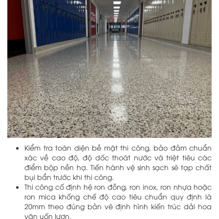
Kiểm tra toàn diện bề mặt thi công, bảo đảm chuẩn
xác về cao độ, độ dốc thoát nước và triệt tiêu các
điểm bộp nền hạ. Tiến hành vệ sinh sạch sẽ tạp chất
bụi bẩn trước khi thi công.
Thi công cố định hệ ron đồng, ron inox, ron nhựa hoặc
ron mica khống chế độ cao tiêu chuẩn quy định là
20mm theo đúng bản vẽ định hình kiến trúc dải hoa
văn uốn lượn.