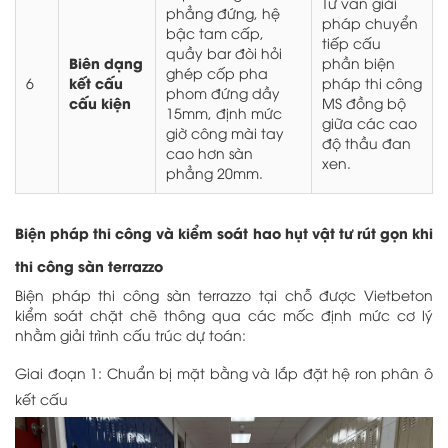
Tư vấn giải
phẳng đứng, hệ
pháp chuyển
bậc tam cấp,
tiếp cấu
quầy bar đòi hỏi
Biên dạng
phần biện
ghép cốp pha
kết cấu
6
pháp thi công
phom đứng dầy
cấu kiện
MS đồng bộ
15mm, định mức
giữa các cao
giờ công mài tay
độ thầu đan
cao hơn sàn
xen.
phẳng 20mm.
Biện pháp thi công và kiểm soát hao hụt vật tư rút gọn khi
thi công sàn terrazzo
Biện pháp thi công sàn terrazzo tại chỗ được Vietbeton
kiểm soát chặt chẽ thông qua các mốc định mức cơ lý
nhằm giải trình cấu trúc dự toán:
Giai đoạn 1: Chuẩn bị mặt bằng và lắp đặt hệ ron phân ô
kết cấu