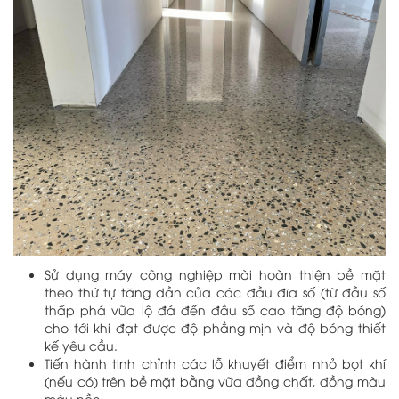
Sử dụng máy công nghiệp mài hoàn thiện bề mặt
theo thứ tự tăng dần của các đầu đĩa số (từ đầu số
thấp phá vữa lộ đá đến đầu số cao tăng độ bóng)
cho tới khi đạt được độ phẳng mịn và độ bóng thiết
kế yêu cầu.
Tiến hành tinh chỉnh các lỗ khuyết điểm nhỏ bọt khí
(nếu có) trên bề mặt bằng vữa đồng chất, đồng màu
màu nền.