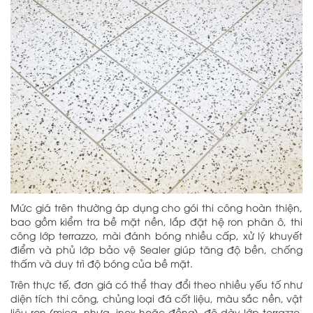
Mức giá trên thường áp dụng cho gói thi công hoàn thiện,
bao gồm kiểm tra bề mặt nền, lắp đặt hệ ron phân ô, thi
công lớp terrazzo, mài đánh bóng nhiều cấp, xử lý khuyết
điểm và phủ lớp bảo vệ Sealer giúp tăng độ bền, chống
thấm và duy trì độ bóng của bề mặt.
Trên thực tế, đơn giá có thể thay đổi theo nhiều yếu tố như
diện tích thi công, chủng loại đá cốt liệu, màu sắc nền, vật
liệu ron (mica, nhựa, inox hoặc đồng), độ dày lớp terrazzo,