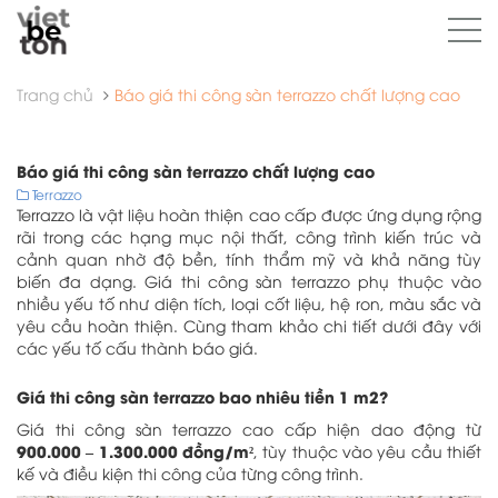
Trang chủ
Báo giá thi công sàn terrazzo chất lượng cao
Báo giá thi công sàn terrazzo chất lượng cao
Terrazzo
Terrazzo là vật liệu hoàn thiện cao cấp được ứng dụng rộng
rãi trong các hạng mục nội thất, công trình kiến trúc và
cảnh quan nhờ độ bền, tính thẩm mỹ và khả năng tùy
biến đa dạng. Giá thi công sàn terrazzo phụ thuộc vào
nhiều yếu tố như diện tích, loại cốt liệu, hệ ron, màu sắc và
yêu cầu hoàn thiện. Cùng tham khảo chi tiết dưới đây với
các yếu tố cấu thành báo giá.
Giá thi công sàn terrazzo bao nhiêu tiền 1 m2?
Giá thi công sàn terrazzo cao cấp hiện dao động từ
900.000 – 1.300.000 đồng/m²
, tùy thuộc vào yêu cầu thiết
kế và điều kiện thi công của từng công trình.