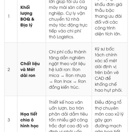
lớn giúp tối ưu ca
khấu đơn giá
Khối
máy mài sàn công
thầu bậc
lượng
nghiệp. Cự ly vận
1
thang ưu đãi
BOQ &
chuyển từ nhà
đối với các
Địa lý
máy tác động trực
công trình
tiếp vào chi phí
diện tích lớn.
thô Logistics.
Kỹ sư bốc
Chi phí cấu thành
tách chính
tăng dần nghiêm
xác số mét
Chất liệu
ngặt theo vật liệu
dài định vị
và Mét
2
hệ lưới ron: Ron
trên bản vẽ
dài ron
mica → Ron nhựa
CAD để
→ Ron Inox → Ron
khống chế
đồng kiến trúc.
hao hụt phôi.
Thiết kế hoa văn
Điều động tổ
uốn lượn, bo tròn
thợ chuyên
Họa tiết
phân dải dầm tiêu
môn cao xử lý
chia ô
3
tốn nhiều giờ công
gãy gọn
hình học
trắc đạt cao độ và
đường mạch
định vị phôi uốn
gân họa tiết