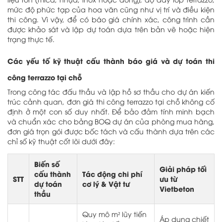
mức độ phức tạp của hoa văn cũng như vị trí và điều kiện
thi công. Vì vậy, để có báo giá chính xác, công trình cần
được khảo sát và lập dự toán dựa trên bản vẽ hoặc hiện
trạng thực tế.
Các yếu tố kỹ thuật cấu thành báo giá và dự toán thi
công terrazzo tại chỗ
Trong công tác đấu thầu và lập hồ sơ thầu cho dự án kiến
trúc cảnh quan, đơn giá thi công terrazzo tại chỗ không cố
định ở một con số duy nhất. Để bảo đảm tính minh bạch
và chuẩn xác cho bảng BOQ dự án của phòng mua hàng,
đơn giá trọn gói được bốc tách và cấu thành dựa trên các
chỉ số kỹ thuật cốt lõi dưới đây:
Biến số
Giải pháp tối
cấu thành
Tác động chi phí
STT
ưu từ
dự toán
cơ lý & Vật tư
Vietbeton
thầu
Quy mô m² lũy tiến
Áp dụng chiết