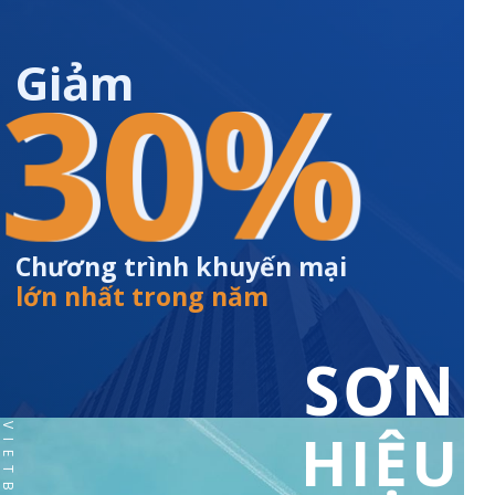
Giảm
30%
30%
Chương trình khuyến mại
lớn nhất trong năm
SƠN
HIỆU